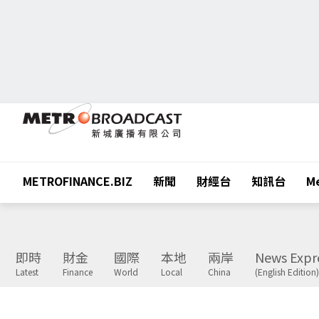
METROFINANCE.BIZ
新聞
財經台
知訊台
Me
即時
財金
國際
本地
兩岸
News Expr
Latest
Finance
World
Local
China
(English Edition)