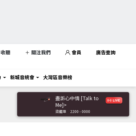
收聽
關注我們
會員
廣告查詢
力
新城音統會
大灣區音樂榜
盡訴心中情 [Talk to
Me]>
梁繼璋
2200 - 0000