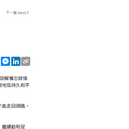
下一篇 Next 》
sApp
WeChat
Messenger
LinkedIn
段諒解備忘錄情
現地區持久和平
不能走回頭路，
，繼續勸和促