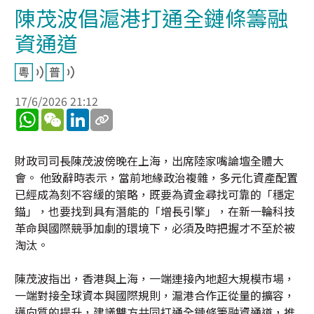
陳茂波倡滬港打通全鏈條籌融
資通道
17/6/2026 21:12
WhatsApp
WeChat
LinkedIn
財政司司長陳茂波傍晚在上海，出席陸家嘴論壇全體大
會。 他致辭時表示，當前地緣政治複雜，多元化資產配置
已經成為刻不容緩的策略，既要為資金尋找可靠的「穩定
錨」，也要找到具有潛能的「增長引擎」，在新一輪科技
革命與國際競爭加劇的環境下，必須及時把握才不至於被
淘汰。
陳茂波指出，香港與上海，一端連接內地超大規模市場，
一端對接全球資本與國際規則，滬港合作正從量的擴容，
邁向質的提升，建議雙方共同打通全鏈條籌融資通道，推