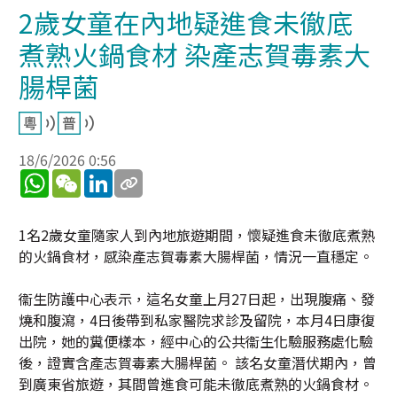
2歲女童在內地疑進食未徹底
煮熟火鍋食材 染產志賀毒素大
腸桿菌
18/6/2026 0:56
WhatsApp
WeChat
LinkedIn
1名2歲女童隨家人到內地旅遊期間，懷疑進食未徹底煮熟
的火鍋食材，感染產志賀毒素大腸桿菌，情況一直穩定。
衞生防護中心表示，這名女童上月27日起，出現腹痛、發
燒和腹瀉，4日後帶到私家醫院求診及留院，本月4日康復
出院，她的糞便樣本，經中心的公共衞生化驗服務處化驗
後，證實含產志賀毒素大腸桿菌。 該名女童潛伏期內，曾
到廣東省旅遊，其間曾進食可能未徹底煮熟的火鍋食材。