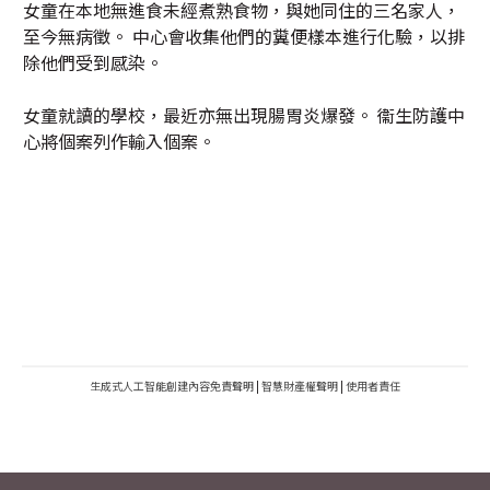
女童在本地無進食未經煮熟食物，與她同住的三名家人，
至今無病徵。 中心會收集他們的糞便樣本進行化驗，以排
除他們受到感染。
女童就讀的學校，最近亦無出現腸胃炎爆發。 衞生防護中
心將個案列作輸入個案。
生成式人工智能創建內容免責聲明
|
智慧財產權聲明
|
使用者責任