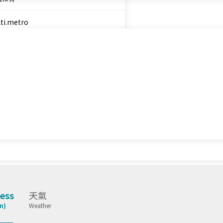
ti.metro
城財經台
城知訊台
港新城廣播
ess
天氣
n)
Weather
直播
×