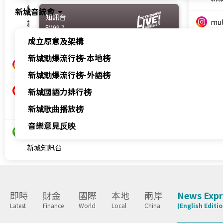
新城教育+
新城音統會
知訊台
mul
FM99.7
multi.metro
成立原意及架構
新
新城財經台
新城勁爆流行榜-本地榜
新
新城知訊台
Metro Plus
新城勁爆流行榜-外語榜
AM1044
香
新城國語力排行榜
香港新城電台
新城歌曲播放榜
新城知訊台
音樂意見反映
即時
財金
國際
本地
兩岸
News Expr
Latest
Finance
World
Local
China
(English Editio