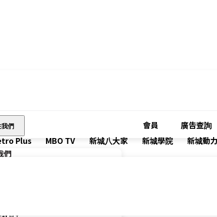
會員
廣告查詢
注我們
tro Plus
MBO TV
新城八大家
新城學院
新城動
我們
廣播有限公司 Metro Broadcast
財經台 Metro Finance
城健康+
城教育+