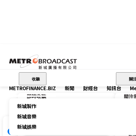
收聽
關
METROFINANCE.BIZ
新聞
財經台
知訊台
Me
即時收聽
關注
關注我們
新城製作
新城
新城廣播有限公司 Metro Broadcast
財經台
新城音樂
新城
新城財經台 Metro Finance
FM104
新
新城娛樂
新城健康+
新