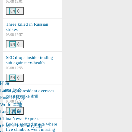
08/08 13:01
Three killed in Russian
strikes
08/08 12:57
SEC drops insider trading
suit against ex-health
08/08 12:55
即時
Latest
財金
Taiwan president oversees
coastal strike drill
Finance
國際
08/08 12:54
World
本地
Local
兩岸
China
News Express
Bodies spotted at site where
(English Edition)
天氣
five climbers went missing