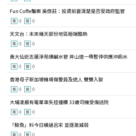
Fun Coffe騙案 吳傑莊：投資前要清楚是否受政府監管
天文台：未來幾天部份地區極端酷熱
黃大仙近志蓮淨苑爆鹹水管 斧山道一帶暫停供應沖廁水
香港母子新加坡機場傷警員及途人 雙雙入獄
大埔凌晨有電單車失控撞欄 33歲司機受傷送院
「鯨魚」料今日橫過呂宋 並逐漸減弱