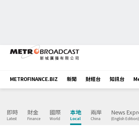
METROFINANCE.BIZ
新聞
財經台
知訊台
Me
即時
財金
國際
本地
兩岸
News Expr
Latest
Finance
World
Local
China
(English Edition)