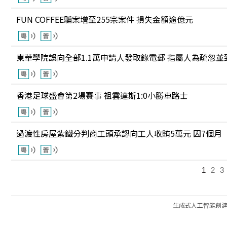
FUN COFFEE騙案增至255宗案件 損失金額逾億元
東華學院誤向全部1.1萬申請人發取錄電郵 指屬人為疏忽並
香港足球盛會第2場賽事 祖雲達斯1:0小勝車路士
過渡性房屋紮鐵分判商工頭承認向工人收賄5萬元 囚7個月
1
2
3
生成式人工智能創