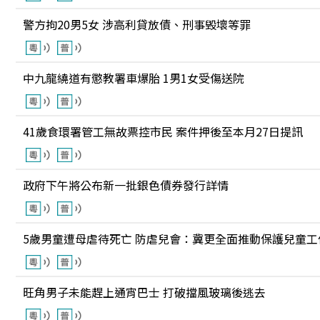
警方拘20男5女 涉高利貸放債、刑事毁壞等罪
中九龍繞道有懲教署車爆胎 1男1女受傷送院
41歲食環署管工無故票控市民 案件押後至本月27日提訊
政府下午將公布新一批銀色債券發行詳情
5歲男童遭母虐待死亡 防虐兒會：冀更全面推動保護兒童工
旺角男子未能趕上通宵巴士 打破擋風玻璃後逃去