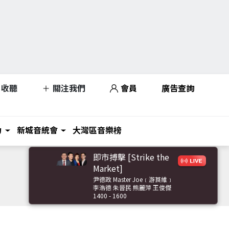
收聽
關注我們
會員
廣告查詢
力
新城音統會
大灣區音樂榜
即市搏擊 [Strike the
Market]
尹德政 Master Joe﹝游莨維﹞
李浩德 朱晉民 熊麗萍 王俊傑
1400 - 1600