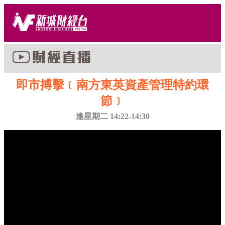
即市搏擊﹝南方東英資產管理特約環
節﹞
逢星期二 14:22-14:30