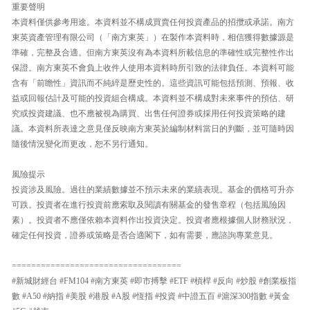
重要聲明
本資料僅供參考用途。本資料並不構成買賣任何投資產品的招攬或承諾。南方
東英資產管理有限公司（「南方東英」）在製作本資料時，相信獲得數據源是
準確，完整及合適。但南方東英沒有為本資料所載信息的準確性或完整性作出
保證。南方東英不會負上收件人使用本資料時所引致的法律負任。本資料可能
含有「前瞻性」資訊而不純綷是歷史性的。這些資訊可能包括預測、預報、收
益或回報估計及可能的投資組合構成。本資料並不構成對未來事件的預估、研
究或投資建議、也不應被視為購買、出售任何證券或採用任何投資策略的建
議。本資料所表達之意見僅反映南方東英於編制材料當日的判斷，並可隨時因
隨後情況變化而更改，恕不另行通知。
風險提示
投資涉及風險。過往的業績數據並不預示未來的業績表現。基金的價格可升亦
可跌。投資者在進行投資前應索取及閱讀有關基金的發售章程（包括風險因
素）。投資者不應僅依賴本資料作出投資決定。投資者應根據個人財務狀況，
確定任何投資，證券或策略是否合適閣下，如有需要，應諮詢專業意見。
===================================
#新城財經台 #FM104 #南方東英 #即市搏擊 #ETF #槓桿 #反向 #炒股 #創業板指
數 #A50 #納指 #美股 #港股 #A股 #恆指 #投資 #中證五百 #滬深300指數 #黃金