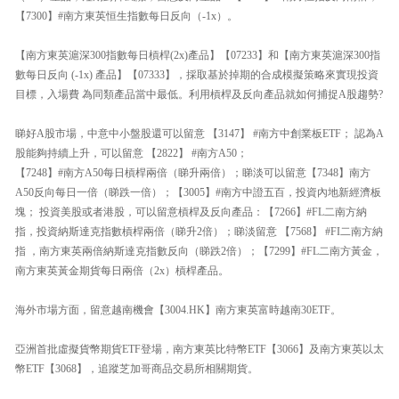
【7300】#南方東英恒生指數每日反向（-1x）。
【南方東英滬深300指數每日槓桿(2x)產品】【07233】和【南方東英滬深300指
數每日反向 (-1x) 產品】【07333】，採取基於掉期的合成模擬策略來實現投資
目標，入場費 為同類產品當中最低。利用槓桿及反向產品就如何捕捉A股趨勢?
睇好A股市場，中意中小盤股還可以留意 【3147】 #南方中創業板ETF； 認為A
股能夠持續上升，可以留意 【2822】 #南方A50；
【7248】#南方A50每日槓桿兩倍（睇升兩倍）；睇淡可以留意【7348】南方
A50反向每日一倍（睇跌一倍）；【3005】#南方中證五百，投資內地新經濟板
塊； 投資美股或者港股，可以留意槓桿及反向產品：【7266】#FL二南方納
指，投資納斯達克指數槓桿兩倍（睇升2倍）；睇淡留意 【7568】 #FI二南方納
指 ，南方東英兩倍納斯達克指數反向（睇跌2倍）；【7299】#FL二南方黃金，
南方東英黃金期貨每日兩倍（2x）槓桿產品。
海外市場方面，留意越南機會【3004.HK】南方東英富時越南30ETF。
亞洲首批虛擬貨幣期貨ETF登場，南方東英比特幣ETF【3066】及南方東英以太
幣ETF【3068】，追蹤芝加哥商品交易所相關期貨。