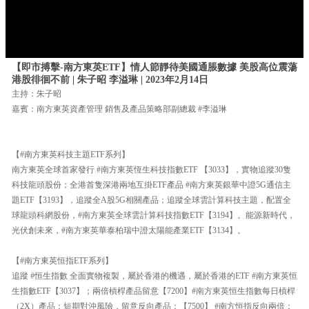
【即市搏擊-南方東英ETF】情人節靜待美國通脹數據 美股高位震蕩
港股徘徊不前 | 朱子昭 李溢琳 | 2023年2月14日
主持：朱子昭
嘉賓：南方東英資產管理 銷售及產品策略部副總裁 #李溢琳
【#南方東英科技主題ETF系列】
南方東英全球首家發行 #南方東英恆生科技指數ETF 【3033】，實物追蹤30隻
科技龍頭股份；全港首隻深港兩地互掛ETF產品 #南方東英銀華中證5G通信主
題ETF【3193】，追蹤全A股5G相關產品；追蹤全球雲計算科技主題，配置全
球龍頭科網股份，#南方東英全球雲計算科技指數ETF【3194】。能源新時代，
光伏創未來，#南方東英華泰柏瑞中證太陽能產業ETF【3134】。
【#南方東英恒指ETF系列】
追蹤 #恒生指數 全面實物複製，屬於香港的機遇，屬於香港的ETF #南方東英恒
生指數ETF【3037】；兩倍槓桿產品留意【7200】#南方東英恒生指數每日槓桿
（2X）產品；短期對沖風險，留意反向產品：【7500】 #南方恒指反向兩倍；