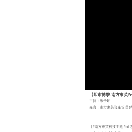
【即市搏擊-南方東英#et
主持：朱子昭
嘉賓：南方東英資產管理 
【#南方東英科技主題 #etf