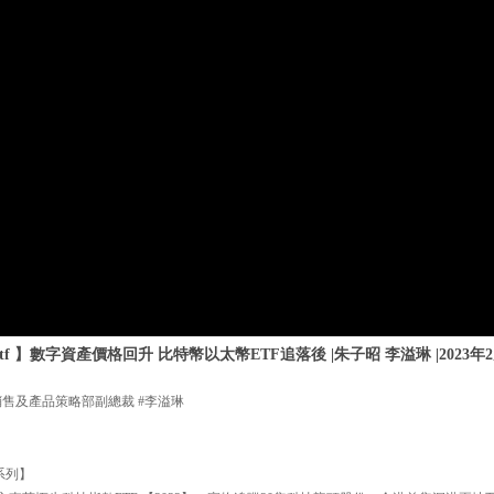
f 】數字資產價格回升 比特幣以太幣ETF追落後 |朱子昭 李溢琳 |2023年2
銷售及產品策略部副總裁 #李溢琳
 系列】