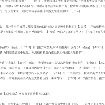
方東英恆生科技指數ETF 【3033】，實物追蹤30隻科技龍頭股份；全港首隻深港兩地互
193】，追蹤全A股5G相關產品；追蹤全球雲計算科技主題，配置全球龍頭科網股份，
時代，光伏創未來，#南方東英華泰柏瑞中證太陽能產業ETF【3134】。
】
製，屬於香港的機遇，屬於香港的ETF #南方東英恒生指數ETF【3037】；兩倍槓桿產
品；短期對沖風險，留意反向產品：【7500】 #南方恒指反向兩倍； 【7300】#南
槓桿(2x)產品】【07233】和【南方東英滬深300指數每日反向 (-1x) 產品】【073
費 為同類產品當中最低。利用槓桿及反向產品就如何捕捉A股趨勢?
可以留意 【3147】 #南方中創業板ETF； 認為A股能夠持續上升，可以留意 【2822
日槓桿兩倍（睇升兩倍）；睇淡可以留意【7348】南方A50反向每日一倍（睇跌一倍）；【3
美股或者港股，可以留意槓桿及反向產品：【7266】#FL二南方納指，投資納斯達克指
二南方納指 ，南方東英兩倍納斯達克指數反向（睇跌2倍）；【7299】#FL二南方黃金，
3004.HK】南方東英富時越南30ETF。
登場，南方東英比特幣ETF【3066】及南方東英以太幣ETF【3068】，追蹤芝加哥商