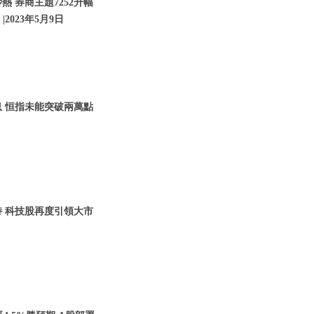
 券商主題7252升幅
2023年5月9日
息 恒指未能突破兩萬點
持 科技股再度引領大市