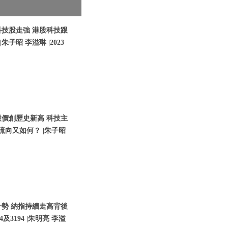
科技股走強 港股科技跟
朱子昭 李溢琳 |2023
股價創歷史新高 科技主
流向又如何？ |朱子昭
升勢 納指持續走高背後
3194 |朱明亮 李溢