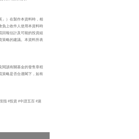
英」）在製作本資料時，相
會負上收件人使用本資料時
或回報估計及可能的投資組
資策略的建議。本資料所表
及閱讀有關基金的發售章程
或策略是否合適閣下，如有
#恆指 #投資 #中證五百 #滬