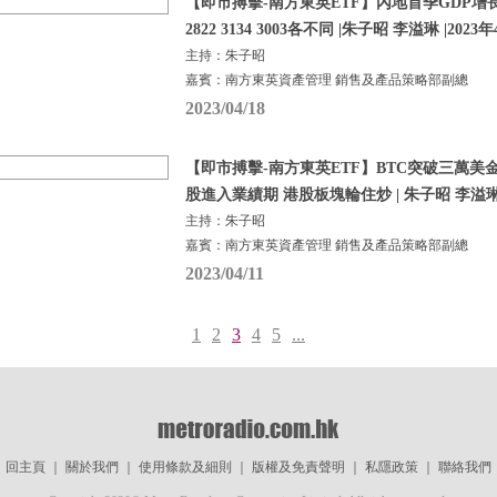
【即市搏擊-南方東英ETF】內地首季GDP增長
2822 3134 3003各不同 |朱子昭 李溢琳 |2023
主持：朱子昭
嘉賓：南方東英資產管理 銷售及產品策略部副總
2023/04/18
【即市搏擊-南方東英ETF】BTC突破三萬美金 30
股進入業績期 港股板塊輪住炒 | 朱子昭 李溢琳 |
主持：朱子昭
嘉賓：南方東英資產管理 銷售及產品策略部副總
2023/04/11
1
2
3
4
5
...
回主頁
｜
關於我們
｜
使用條款及細則
｜
版權及免責聲明
｜
私隱政策
｜
聯絡我們