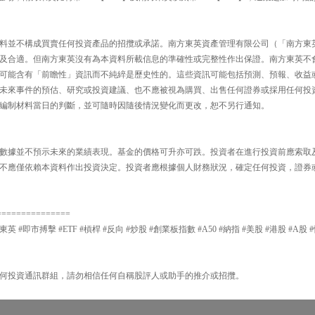
料並不構成買賣任何投資產品的招攬或承諾。南方東英資產管理有限公司（「南方東
及合適。但南方東英沒有為本資料所載信息的準確性或完整性作出保證。南方東英不
可能含有「前瞻性」資訊而不純綷是歷史性的。這些資訊可能包括預測、預報、收益
未來事件的預估、研究或投資建議、也不應被視為購買、出售任何證券或採用任何投
編制材料當日的判斷，並可隨時因隨後情況變化而更改，恕不另行通知。
數據並不預示未來的業績表現。基金的價格可升亦可跌。投資者在進行投資前應索取
不應僅依賴本資料作出投資決定。投資者應根據個人財務狀況，確定任何投資，證券
===============
東英 #即市搏擊 #ETF #槓桿 #反向 #炒股 #創業板指數 #A50 #納指 #美股 #港股 #A股 
何投資通訊群組，請勿相信任何自稱股評人或助手的推介或招攬。