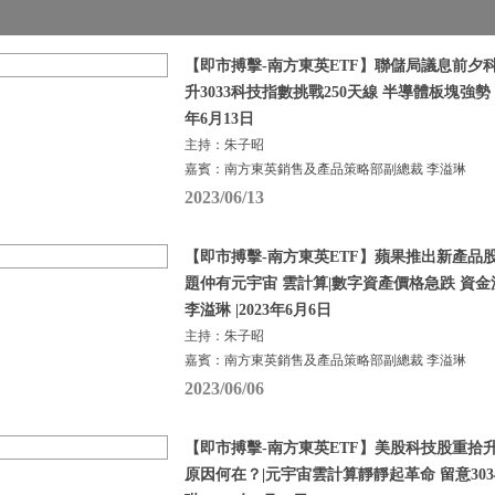
【即市搏擊-南方東英ETF】聯儲局議息前夕
升3033科技指數挑戰250天線 半導體板塊強勢 |
年6月13日
主持：朱子昭
嘉賓：南方東英銷售及產品策略部副總裁 李溢琳
2023/06/13
【即市搏擊-南方東英ETF】蘋果推出新產品
題仲有元宇宙 雲計算|數字資產價格急跌 資金
李溢琳 |2023年6月6日
主持：朱子昭
嘉賓：南方東英銷售及產品策略部副總裁 李溢琳
2023/06/06
【即市搏擊-南方東英ETF】美股科技股重拾
原因何在？|元宇宙雲計算靜靜起革命 留意3034及