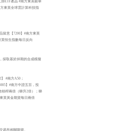
掛ETF產品 #南方東英銀華
#南方東英全球雲計算科技指
品留意【7200】#南方東英
方東英恒生指數每日反向
33】，採取基於掉期的合成模擬
】 #南方A50；
005】#南方中證五百，投
數槓桿兩倍（睇升2倍）；睇
南方東英黃金期貨每日兩倍
品交易所相關期貨。