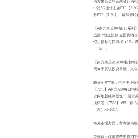
南方東英全球首家發行 #南
中證5G通信主題ETF【3
數ETF【3194】。能源新
【#南方東英恒指ETF系列
追蹤 #恒生指數 全面實物複
恒生指數每日槓桿（2X）產
（-1x）。
【南方東英滬深300指數每日
策略來實現投資目標，入場
睇好A股市場，中意中小盤股還
【7248】#南方A50每
資內地新經濟板塊； 投資
淡留意 【7568】 #FI
（2x）槓桿產品。
海外市場方面，留意越南機會【
亞洲首批虛擬貨幣期貨ETF