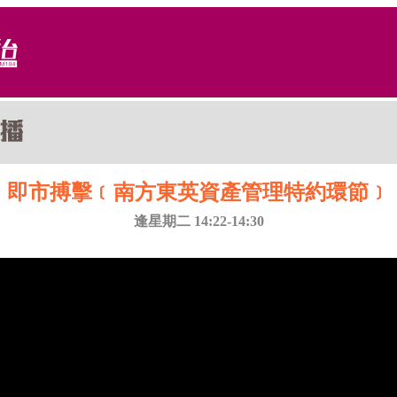
即市搏擊﹝南方東英資產管理特約環節﹞
逢星期二 14:22-14:30