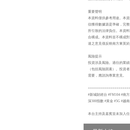
重要聲明
本資料僅供參考用途。本資
信獲得數據源是準確，完整
所引致的法律負任。本資料
合構成。本資料並不構成對
達之意見僅反映南方東英於
風險提示
投資涉及風險。過往的業績
（包括風險因素）。投資者
需要，應諮詢專業意見。
====================
#新城財經台 #FM104 #南方
深300指數 #黃金 #5G #越南
本台主持及嘉賓並未加入任