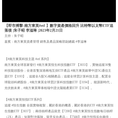
【即市搏擊-南方東英#etf 】數字資產價格回升 比特幣以太幣ETF追
落後 |朱子昭 李溢琳 |2023年2月21日
主持：朱子昭
嘉賓：南方東英資產管理 銷售及產品策略部副總裁 #李溢琳
【#南方東英科技主題 #etf 系列】
南方東英全球首家發行 #南方東英恆生科技指數ETF 【3033】，實物追蹤30隻
科技龍頭股份；全港首隻深港兩地互掛ETF產品 #南方東英銀華中證5G通信主
題ETF【3193】，追蹤全A股5G相關產品；追蹤全球雲計算科技主題，配置全
球龍頭科網股份，#南方東英全球雲計算科技指數ETF【3194】。能源新時代，
光伏創未來，#南方東英華泰柏瑞中證太陽能產業ETF【3134】。
【#南方東英恒指ETF系列】
追蹤 #恒生指數 全面實物複製，屬於香港的機遇，屬於香港的ETF #南方東英恒
生指數ETF【3037】；兩倍槓桿產品留意【7200】#南方東英恒生指數每日槓桿
（2X）產品；短期對沖風險，留意反向產品：【7500】 #南方恒指反向兩倍；