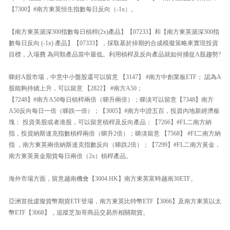
【7300】#南方東英恒生指數每日反向（-1x）。
【南方東英滬深300指數每日槓桿(2x)產品】【07233】和【南方東英滬深300指
數每日反向 (-1x) 產品】【07333】，採取基於掉期的合成模擬策略來實現投資
目標，入場費 為同類產品當中最低。利用槓桿及反向產品就如何捕捉A股趨勢?
睇好A股市場，中意中小盤股還可以留意 【3147】 #南方中創業板ETF； 認為A
股能夠持續上升，可以留意 【2822】 #南方A50；
【7248】#南方A50每日槓桿兩倍（睇升兩倍）；睇淡可以留意【7348】南方
A50反向每日一倍（睇跌一倍）；【3005】#南方中證五百，投資內地新經濟板
塊； 投資美股或者港股，可以留意槓桿及反向產品：【7266】#FL二南方納
指，投資納斯達克指數槓桿兩倍（睇升2倍）；睇淡留意 【7568】 #FI二南方納
指 ，南方東英兩倍納斯達克指數反向（睇跌2倍）；【7299】#FL二南方黃金，
南方東英黃金期貨每日兩倍（2x）槓桿產品。
海外市場方面，留意越南機會【3004.HK】南方東英富時越南30ETF。
亞洲首批虛擬貨幣期貨ETF登場，南方東英比特幣ETF【3066】及南方東英以太
幣ETF【3068】，追蹤芝加哥商品交易所相關期貨。