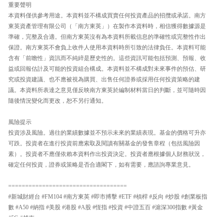
重要聲明
本資料僅供參考用途。本資料並不構成買賣任何投資產品的招攬或承諾。南方
東英資產管理有限公司（「南方東英」）在製作本資料時，相信獲得數據源是
準確，完整及合適。但南方東英沒有為本資料所載信息的準確性或完整性作出
保證。南方東英不會負上收件人使用本資料時所引致的法律負任。本資料可能
含有「前瞻性」資訊而不純綷是歷史性的。這些資訊可能包括預測、預報、收
益或回報估計及可能的投資組合構成。本資料並不構成對未來事件的預估、研
究或投資建議、也不應被視為購買、出售任何證券或採用任何投資策略的建
議。本資料所表達之意見僅反映南方東英於編制材料當日的判斷，並可隨時因
隨後情況變化而更改，恕不另行通知。
風險提示
投資涉及風險。過往的業績數據並不預示未來的業績表現。基金的價格可升亦
可跌。投資者在進行投資前應索取及閱讀有關基金的發售章程（包括風險因
素）。投資者不應僅依賴本資料作出投資決定。投資者應根據個人財務狀況，
確定任何投資，證券或策略是否合適閣下，如有需要，應諮詢專業意見。
===================================
#新城財經台 #FM104 #南方東英 #即市搏擊 #ETF #槓桿 #反向 #炒股 #創業板指
數 #A50 #納指 #美股 #港股 #A股 #恆指 #投資 #中證五百 #滬深300指數 #黃金