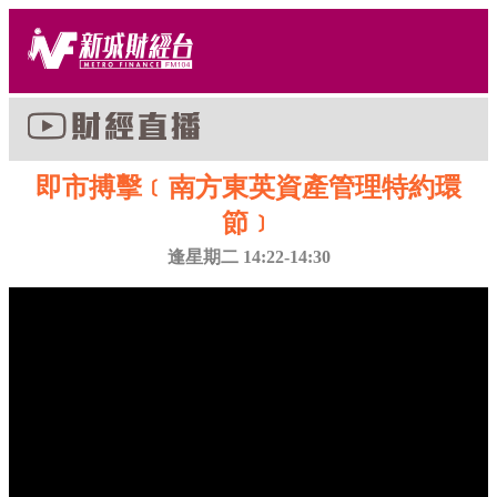
即市搏擊﹝南方東英資產管理特約環
節﹞
逢星期二 14:22-14:30