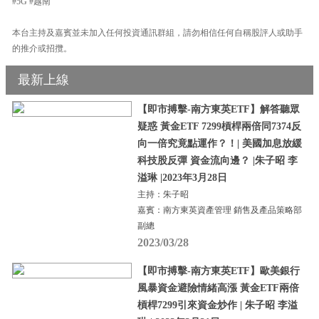
#5G #越南
本台主持及嘉賓並未加入任何投資通訊群組，請勿相信任何自稱股評人或助手
的推介或招攬。
最新上線
【即市搏擊-南方東英ETF】解答聽眾
疑惑 黃金ETF 7299槓桿兩倍同7374反
向一倍究竟點運作？！| 美國加息放緩
科技股反彈 資金流向邊？ |朱子昭 李
溢琳 |2023年3月28日
主持：朱子昭
嘉賓：南方東英資產管理 銷售及產品策略部
副總
2023/03/28
【即市搏擊-南方東英ETF】歐美銀行
風暴資金避險情緒高漲 黃金ETF兩倍
槓桿7299引來資金炒作 | 朱子昭 李溢