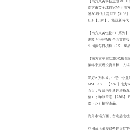
【南方東英科技主題 #ETF
南方東英全球首家發行 南方
證5G通信主題ETF【31
ETF【3194】。能源新
【南方東英恒指ETF系列】
追蹤 #恒生指數 全面實物
生指數每日槓桿（2X）產品
【南方東英滬深300指數每日
策略來實現投資目標，入場
睇好A股市場，中意中小盤股還
MSCI A50；【7248
五百，投資內地新經濟板塊
倍）；睇淡留意 【7568
倍（2x）槓桿產品。
海外市場方面，留意越南機會【
亞洲首批虛擬貨幣期貨ETF