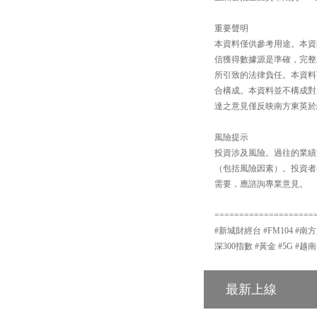
重要聲明
本資料僅供參考用途。本資
信獲得數據源是準確，完整
所引致的法律負任。本資料
合構成。本資料並不構成對
達之意見僅反映南方東英於
風險提示
投資涉及風險。過往的業績
（包括風險因素）。投資者
需要，應諮詢專業意見。
====================
#新城財經台 #FM104 #南方
深300指數 #黃金 #5G #越南
最新上線