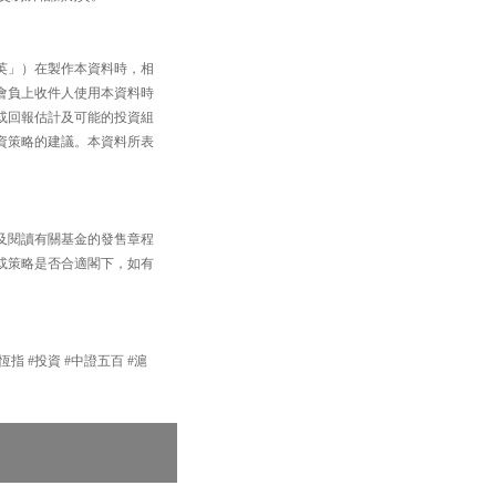
英」）在製作本資料時，相
會負上收件人使用本資料時
或回報估計及可能的投資組
資策略的建議。本資料所表
及閱讀有關基金的發售章程
或策略是否合適閣下，如有
#恆指 #投資 #中證五百 #滬