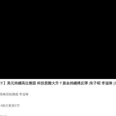
F】美元持續高位整固 科技股難大升？資金持續搏反彈 |朱子昭 李溢琳 |20
策略部副總裁 李溢琳
 #南方東英ETF