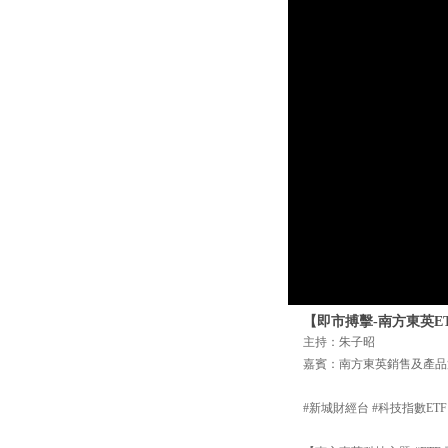
【即市搏擊-南方東英ET
主持：朱子昭
嘉賓：南方東英銷售及產品
#新城財經台 #科技指數ETF