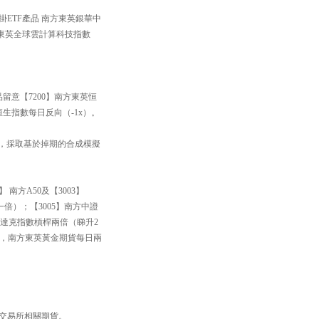
掛ETF產品 南方東英銀華中
方東英全球雲計算科技指數
品留意【7200】南方東英恒
恒生指數每日反向（-1x）。
33】，採取基於掉期的合成模擬
南方A50及【3003】
一倍）；【3005】南方中證
斯達克指數槓桿兩倍（睇升2
黃金，南方東英黃金期貨每日兩
品交易所相關期貨。