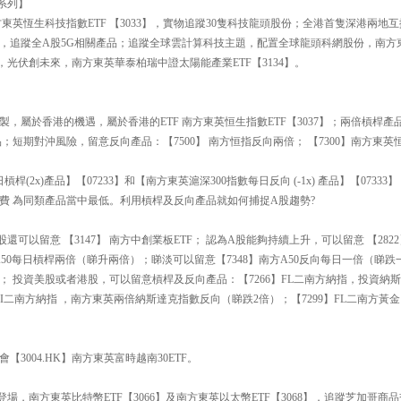
 系列】
東英恆生科技指數ETF 【3033】，實物追蹤30隻科技龍頭股份；全港首隻深港兩地互
93】，追蹤全A股5G相關產品；追蹤全球雲計算科技主題，配置全球龍頭科網股份，南
時代，光伏創未來，南方東英華泰柏瑞中證太陽能產業ETF【3134】。
複製，屬於香港的機遇，屬於香港的ETF 南方東英恒生指數ETF【3037】；兩倍槓桿產
；短期對沖風險，留意反向產品：【7500】 南方恒指反向兩倍； 【7300】南方東英
槓桿(2x)產品】【07233】和【南方東英滬深300指數每日反向 (-1x) 產品】【073
費 為同類產品當中最低。利用槓桿及反向產品就如何捕捉A股趨勢?
可以留意 【3147】 南方中創業板ETF； 認為A股能夠持續上升，可以留意 【2822】 
】南方A50每日槓桿兩倍（睇升兩倍）；睇淡可以留意【7348】南方A50反向每日一倍（睇跌
； 投資美股或者港股，可以留意槓桿及反向產品：【7266】FL二南方納指，投資納
】 FI二南方納指 ，南方東英兩倍納斯達克指數反向（睇跌2倍）；【7299】FL二南方
3004.HK】南方東英富時越南30ETF。
登場，南方東英比特幣ETF【3066】及南方東英以太幣ETF【3068】，追蹤芝加哥商