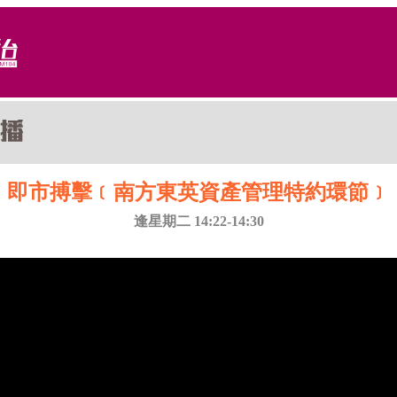
即市搏擊﹝南方東英資產管理特約環節﹞
逢星期二 14:22-14:30