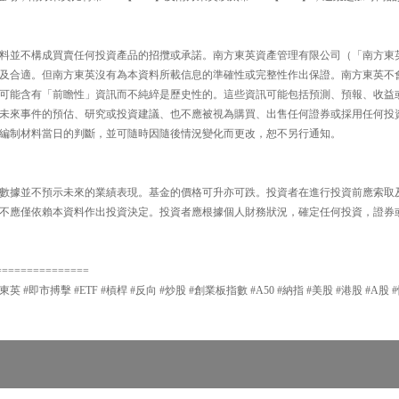
料並不構成買賣任何投資產品的招攬或承諾。南方東英資產管理有限公司（「南方東
及合適。但南方東英沒有為本資料所載信息的準確性或完整性作出保證。南方東英不
可能含有「前瞻性」資訊而不純綷是歷史性的。這些資訊可能包括預測、預報、收益
未來事件的預估、研究或投資建議、也不應被視為購買、出售任何證券或採用任何投
編制材料當日的判斷，並可隨時因隨後情況變化而更改，恕不另行通知。
數據並不預示未來的業績表現。基金的價格可升亦可跌。投資者在進行投資前應索取
不應僅依賴本資料作出投資決定。投資者應根據個人財務狀況，確定任何投資，證券
===============
東英 #即市搏擊 #ETF #槓桿 #反向 #炒股 #創業板指數 #A50 #納指 #美股 #港股 #A股 