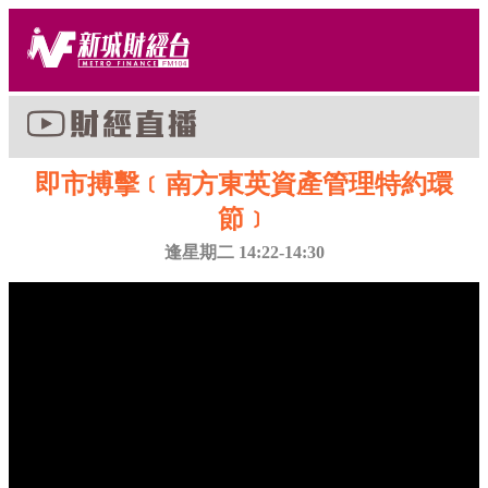
即市搏擊﹝南方東英資產管理特約環
節﹞
逢星期二 14:22-14:30