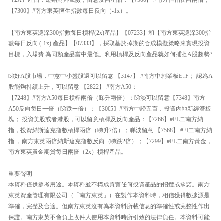
【7300】#南方東英恆生指數每日反向（-1x）。
【南方東英滬深300指數每日槓桿(2x)產品】【07233】和【南方東英滬深300指
數每日反向 (-1x) 產品】【07333】，採取基於掉期的合成模擬策略來實現投資
目標，入場費 為同類產品當中最低。利用槓桿及反向產品就如何捕捉A股趨勢?
睇好A股市場，中意中小盤股還可以留意 【3147】 #南方中創業板ETF； 認為A
股能夠持續上升，可以留意 【2822】 #南方A50；
【7248】#南方A50每日槓桿兩倍（睇升兩倍）；睇淡可以留意【7348】南方
A50反向每日一倍（睇跌一倍）；【3005】#南方中證五百，投資內地新經濟板
塊； 投資美股或者港股，可以留意槓桿及反向產品：【7266】#FL二南方納
指，投資納斯達克指數槓桿兩倍（睇升2倍）；睇淡留意 【7568】 #FI二南方納
指 ，南方東英兩倍納斯達克指數反向（睇跌2倍）；【7299】#FL二南方黃金，
南方東英黃金期貨每日兩倍（2x）槓桿產品。
重要聲明
本資料僅供參考用途。本資料並不構成買賣任何投資產品的招攬或承諾。南方
東英資產管理有限公司（「南方東英」）在製作本資料時，相信獲得數據源是
準確，完整及合適。但南方東英沒有為本資料所載信息的準確性或完整性作出
保證。南方東英不會負上收件人使用本資料時所引致的法律負任。本資料可能