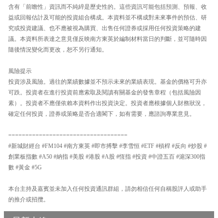
含有「前瞻性」資訊而不純綷是歷史性的。這些資訊可能包括預測、預報、收
益或回報估計及可能的投資組合構成。本資料並不構成對未來事件的預估、研
究或投資建議、也不應被視為購買、出售任何證券或採用任何投資策略的建
議。本資料所表達之意見僅反映南方東英於編制材料當日的判斷，並可隨時因
隨後情況變化而更改，恕不另行通知。
風險提示
投資涉及風險。過往的業績數據並不預示未來的業績表現。基金的價格可升亦
可跌。投資者在進行投資前應索取及閱讀有關基金的發售章程（包括風險因
素）。投資者不應僅依賴本資料作出投資決定。投資者應根據個人財務狀況，
確定任何投資，證券或策略是否合適閣下，如有需要，應諮詢專業意見。
===================================
#新城財經台 #FM104 #南方東英 #即市搏擊 #李雪恒 #ETF #槓桿 #反向 #炒股 #
創業板指數 #A50 #納指 #美股 #港股 #A股 #恆指 #投資 #中證五百 #滬深300指
數 #黃金 #5G
本台主持及嘉賓並未加入任何投資通訊群組，請勿相信任何自稱股評人或助手
的推介或招攬。