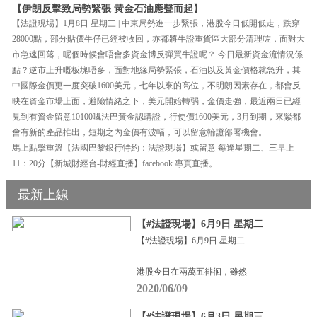
【伊朗反擊致局勢緊張 黃金石油應聲而起】
【法證現場】1月8日 星期三 | 中東局勢進一步緊張，港股今日低開低走，跌穿
28000點，部分貼價牛仔已經被收回，亦都將牛證重貨區大部分清理咗，面對大
市急速回落，呢個時候會唔會多資金博反彈買牛證呢？ 今日最新資金流情況係
點？逆市上升嘅板塊唔多，面對地緣局勢緊張，石油以及黃金價格就急升，其
中國際金價更一度突破1600美元，七年以來的高位，不明朗因素存在，都會反
映在資金市場上面，避險情緒之下，美元開始轉弱，金價走強，最近兩日已經
見到有資金留意10100嘅法巴黃金認購證，行使價1600美元，3月到期，來緊都
會有新的產品推出，短期之內金價有波幅，可以留意輪證部署機會。
馬上點擊重溫【法國巴黎銀行特約：法證現場】或留意 每逢星期二、三早上
11：20分【新城財經台-財經直播】facebook 專頁直播。
最新上線
【#法證現場】6月9日 星期二
【#法證現場】6月9日 星期二
港股今日在兩萬五徘徊，雖然
2020/06/09
【#法證現場】6月3日 星期三