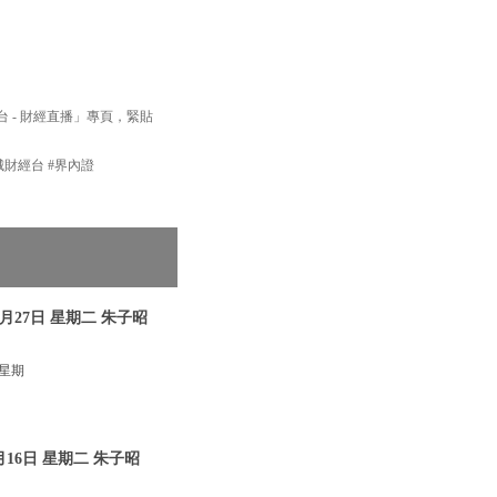
經台 - 財經直播」專頁，緊貼
新城財經台 #界內證
月27日 星期二 朱子昭
 星期
16日 星期二 朱子昭