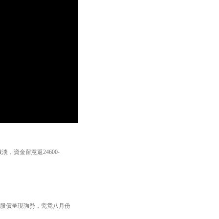
，資金留意返24600-
，股價呈現強勢，究竟八月份