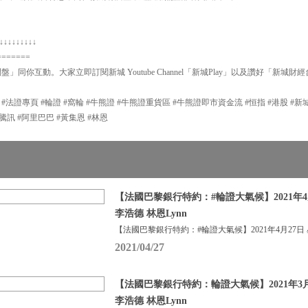
↓↓↓↓↓↓↓↓↓
=======
問盤」同你互動。大家立即訂閱新城 Youtube Channel「新城Play」以及讚好「新城財
P #法證專頁 #輪證 #窩輪 #牛熊證 #牛熊證重貨區 #牛熊證即市資金流 #恒指 #港股 #
#輪證 #騰訊 #阿里巴巴 #黃集恩 #林恩
【法國巴黎銀行特約：#輪證大氣候】2021年4
李浩德 林恩Lynn
【法國巴黎銀行特約：#輪證大氣候】2021年4月27日
2021/04/27
【法國巴黎銀行特約：輪證大氣候】2021年3月
李浩德 林恩Lynn