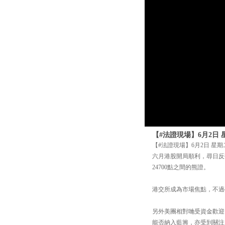
【#法證現場】6月2日 
【#法證現場】6月2日 星期
六月港股開局順利，尋日反彈超
24700點之間的熊證。
港交所成為市場焦點，不過
另外美團相對哋受資金歡迎
能否納入藍籌，亦受到關注