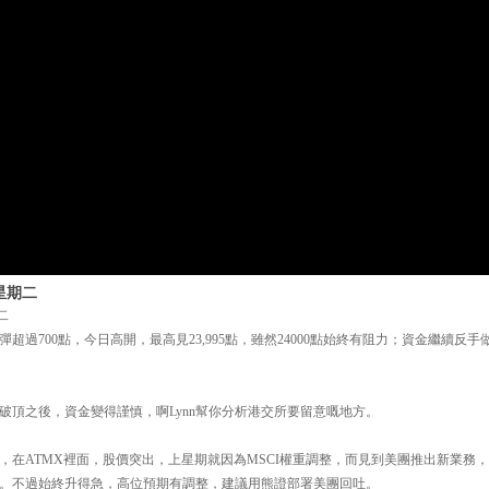
星期二
二
過700點，今日高開，最高見23,995點，雖然24000點始終有阻力；資金繼續反手做淡
破頂之後，資金變得謹慎，啊Lynn幫你分析港交所要留意嘅地方。
，在ATMX裡面，股價突出，上星期就因為MSCI權重調整，而見到美團推出新業務
。不過始終升得急，高位預期有調整，建議用熊證部署美團回吐。