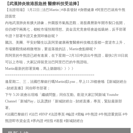
【武漢肺炎致港股急挫 醫療科技受追捧】
【法證現場】 1月22日 | 法巴Martin | #恭喜發財 #身體健康 #阿里巴巴就有牛熊
證面世
內地武漢肺炎有擴大跡象，外圍股市氣氛悲觀，港股農曆新年開市裂口低開，
但仍穩守兩萬七，都較市場預期理想。資金流究竟會唔會趁低吸納，反手部署
牛證？部署牛證又會買咩條款呢？
騰訊、美團、平安好醫生以及阿里健康兩隻醫療科技概念股都一度逆市上升，
市場樂觀情緒稍微增加，要追落後的話，Martin會點睇呢？
而阿里的牛熊證已經有進展，在下星期一2月3日申請出牛熊證，最快2月10日就
可以上市啦，大家記得留意法巴阿里巴巴的牛熊證啦。
Martin最新的部署策略，馬上聽聽啦》》》》
===========================================
逢星期二、三，法國巴黎銀行嘅Martin或Lynn，早上11:20都會喺 【新城財經台
–財經直播】 同你即市部署；
下午 5:20 就會出現喺「繼續問盤」同你互動。歡迎大家訂閱新城 Youtube
Channel「新城Play」以及讚好「新城財經台 - 財經直播」專頁，緊貼最新部
署。
#法國巴黎銀行 #法巴 #BNP #法證專頁 #輪證 #窩輪 #牛熊證 #牛熊證重貨區 #牛
熊證即市資金流 #界內證 #恒指 #港股 #新城財經台