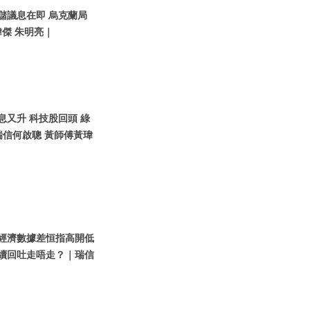
聯儲議息在即 烏克蘭局
傑 朱明亮｜
債息又升 科技股回頭 綠
瑞信何啟聰 黃師傅黃瑋
內地經濟數據差恒指高開低
繼續回吐走唔走？｜瑞信