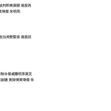
烏談判即將展開 港股再
黃瑋傑 朱明亮
圍政治局勢緊張 港股回
國禁制令發威藥明系當災
啟聰 黃師傅黃瑋傑 朱