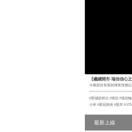
【繼續開市-瑞信信心之
今晚節目有黃師傅黃瑋傑以
====================
#新城財經台 #瑞信 #瑞信輪
小米 #新冠肺炎 #股市 #A
最新上線