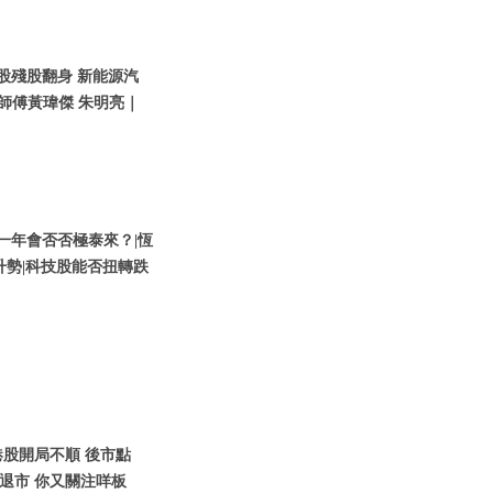
技股殘股翻身 新能源汽
師傅黃瑋傑 朱明亮｜
股新一年會否否極泰來？|恆
升勢|科技股能否扭轉跌
1月港股開局不順 後市點
儲退市 你又關注咩板