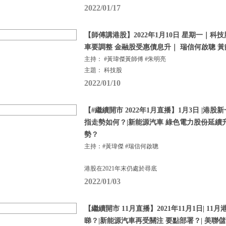
2022/01/17
【師傅講港股】2022年1月10日 星期一｜科
車要調整 金融股受惠債息升｜ 瑞信何啟聰 黃
主持： #黃瑋傑黃師傅 #朱明亮
主題： 科技股
2022/01/10
【#繼續開市 2022年1月直播】1月3日 |港
指走勢如何？|新能源汽車 綠色電力股份延續
勢？
主持：#黃瑋傑 #瑞信何啟聰
港股在2021年末仍處於尋底
2022/01/03
【繼續開市 11月直播】2021年11月1日| 1
睇？|新能源汽車再受關注 要點部署？| 美聯