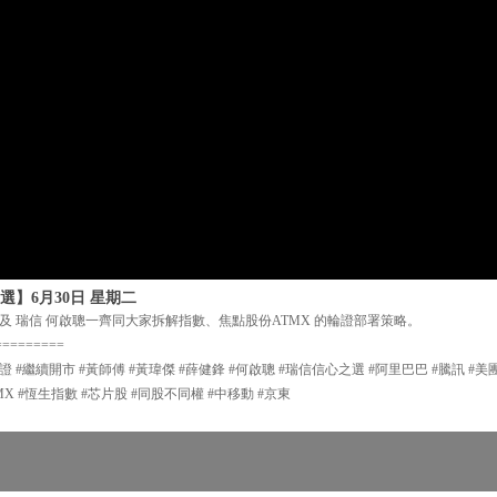
選】6月30日 星期二
及 瑞信 何啟聰一齊同大家拆解指數、焦點股份ATMX 的輪證部署策略。
=========
證 #繼續開市 #黃師傅 #黃瑋傑 #薛健鋒 #何啟聰 #瑞信信心之選 #阿里巴巴 #騰訊 #美
TMX #恆生指數 #芯片股 #同股不同權 #中移動 #京東