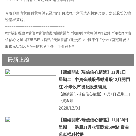
今晚節目有黃師傅黃瑋傑以及 瑞信 何啟聰一齊同大家拆解指數、焦點股份的輪
證部署策略。
============================
#新城財經台 #瑞信 #瑞信輪證 #繼續開市 #黃師傅 #黃瑋傑 #薛健鋒 #何啟聰 #瑞
信信心之選 #阿里巴巴 #騰訊 #美團點評 #港交所 #中國平保 #小米 #新冠肺炎 #
股市 #ATMX #恆生指數 #同股不同權 #滙控
最新上線
【繼續開市-瑞信信心精選】12月1日
星期二 | 中資金融股帶動港股12月開門
紅 小米收市後配股要留意
【繼續開市-瑞信信心精選】12月1日 星期二 |
中資金融
2020/12/01
【繼續開市-瑞信信心精選】11月30日
星期一 | 港股11月收官跌逾500點 資金
吼低撈科技股