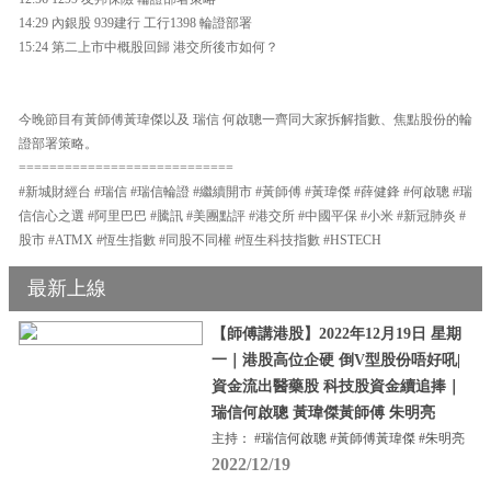
14:29 內銀股 939建行 工行1398 輪證部署
15:24 第二上市中概股回歸 港交所後市如何？
今晚節目有黃師傅黃瑋傑以及 瑞信 何啟聰一齊同大家拆解指數、焦點股份的輪
證部署策略。
============================
#新城財經台 #瑞信 #瑞信輪證 #繼續開市 #黃師傅 #黃瑋傑 #薛健鋒 #何啟聰 #瑞
信信心之選 #阿里巴巴 #騰訊 #美團點評 #港交所 #中國平保 #小米 #新冠肺炎 #
股市 #ATMX #恆生指數 #同股不同權 #恆生科技指數 #HSTECH
最新上線
【師傅講港股】2022年12月19日 星期
一｜港股高位企硬 倒V型股份唔好吼|
資金流出醫藥股 科技股資金續追捧｜
瑞信何啟聰 黃瑋傑黃師傅 朱明亮
主持： #瑞信何啟聰 #黃師傅黃瑋傑 #朱明亮
2022/12/19