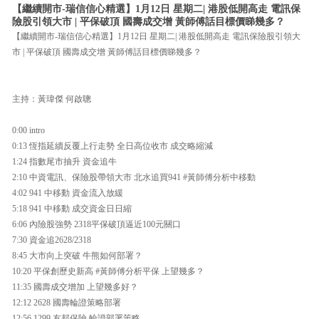
【繼續開市-瑞信信心精選】1月12日 星期二| 港股低開高走 電訊保
險股引領大市 | 平保破頂 國壽成交增 黃師傅話目標價睇幾多？
【繼續開市-瑞信信心精選】1月12日 星期二| 港股低開高走 電訊保險股引領大
市 | 平保破頂 國壽成交增 黃師傅話目標價睇幾多？
主持：黃瑋傑 何啟聰
0:00 intro
0:13 恆指延續反覆上行走勢 全日高位收市 成交略縮減
1:24 指數尾市抽升 資金追牛
2:10 中資電訊、保險股帶領大市 北水追買941 #黃師傅分析中移動
4:02 941 中移動 資金流入放緩
5:18 941 中移動 成交資金日日縮
6:06 內險股強勢 2318平保破頂逼近100元關口
7:30 資金追2628/2318
8:45 大市向上突破 牛熊如何部署？
10:20 平保創歷史新高 #黃師傅分析平保 上望幾多？
11:35 國壽成交增加 上望幾多好？
12:12 2628 國壽輪證策略部署
12:56 1299 友邦保險 輪證部署策略