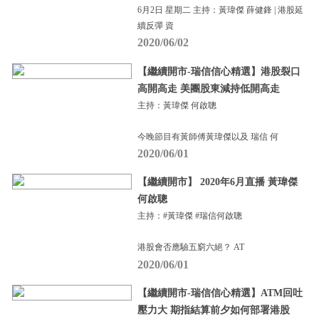
6月2日 星期二 主持：黃瑋傑 薛健鋒 | 港股延
續反彈 資
2020/06/02
【繼續開市-瑞信信心精選】港股裂口
高開高走 美團股東減持低開高走
主持：黃瑋傑 何啟聰
今晚節目有黃師傅黃瑋傑以及 瑞信 何
2020/06/01
【繼續開市】 2020年6月直播 黃瑋傑
何啟聰
主持：#黃瑋傑 #瑞信何啟聰
港股會否應驗五窮六絕？ AT
2020/06/01
【繼續開市-瑞信信心精選】ATM回吐
壓力大 期指結算前夕如何部署港股