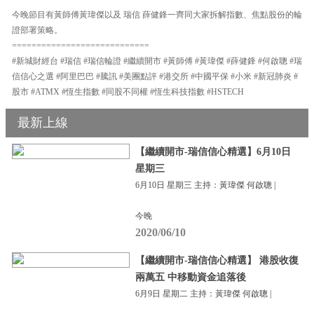
今晚節目有黃師傅黃瑋傑以及 瑞信 薛健鋒一齊同大家拆解指數、焦點股份的輪
證部署策略。
============================
#新城財經台 #瑞信 #瑞信輪證 #繼續開市 #黃師傅 #黃瑋傑 #薛健鋒 #何啟聰 #瑞
信信心之選 #阿里巴巴 #騰訊 #美團點評 #港交所 #中國平保 #小米 #新冠肺炎 #
股市 #ATMX #恆生指數 #同股不同權 #恆生科技指數 #HSTECH
最新上線
【繼續開市-瑞信信心精選】6月10日
星期三
6月10日 星期三 主持：黃瑋傑 何啟聰 |
今晚
2020/06/10
【繼續開市-瑞信信心精選】 港股收復
兩萬五 中移動資金追落後
6月9日 星期二 主持：黃瑋傑 何啟聰 |