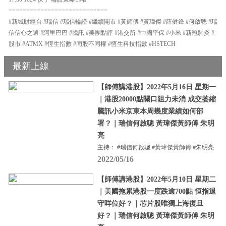
============================
#新城財經台 #瑞信 #瑞信輪證 #繼續開市 #黃師傅 #黃瑋傑 #薛健鋒 #何啟聰 #瑞
信信心之選 #阿里巴巴 #騰訊 #美團點評 #港交所 #中國平保 #小米 #新冠肺炎 #
股市 #ATMX #恆生指數 #同股不同權 #恆生科技指數 #HSTECH
最新上線
【師傅講港股】2022年5月16日 星期一
｜港股20000點關口阻力未消 成交萎縮
騰訊小米京東本周幾度業績如何部
署？｜瑞信何啟聰 黃瑋傑黃師傅 朱明
亮
主持： #瑞信何啟聰 #黃瑋傑黃師傅 #朱明亮
2022/05/16
【師傅講港股】2022年5月10日 星期二
｜美國拖累港股一度跌逾700點 恒指退
守咩位好？｜芯片股唯獨上海復旦
好？｜瑞信何啟聰 黃瑋傑黃師傅 朱明