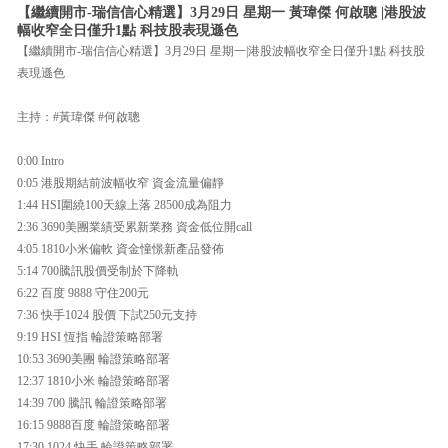
【繼續開市-瑞信信心精選】3月29日 星期一 黃瑋傑 何啟聰 |港股波
幅收窄全日僅升1點 科技股表現遜色
【繼續開市-瑞信信心精選】3月29日 星期一|港股波幅收窄全日僅升1點 科技股
表現遜色
主持：#黃瑋傑 #何啟聰
0:00 Intro
0:05 港股期結前波幅收窄 資金流量偏靜
1:44 HSI圍繞100天線上落 28500成為阻力
2:36 3690美團業績受累新業務 資金低位開call
4:05 1810小米偏軟 資金憧憬新產品發佈
5:14 700騰訊股價受制於下降軌
6:22 百度 9888 守住200元
7:36 快手1024 股價 下試250元支持
9:19 HSI 恆指 輪證策略部署
10:53 3690美團 輪證策略部署
12:37 1810小米 輪證策略部署
14:39 700 騰訊 輪證策略部署
16:15 9888百度 輪證策略部署
17:30 1024 快手 輪證策略部署