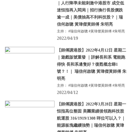
｜人行降準未能刺激中港股市 成交低
迷恒指再入悶局｜招行換行長股價跌
逾一成｜美債抽高不利科技股？｜瑞
信何啟聰 黃瑋傑黃師傅 朱明亮
主持： #瑞信何啟聰 #黃瑋傑黃師傅 #朱明亮
2022/04/19
【師傅講港股】2022年4月12日 星期二
｜遊戲版號重發 ｜詳解長和系 電能跑
得快 長和系邊隻好？復甦概念睇1
號？！｜ 瑞信何啟聰 黃瑋傑黃師傅 朱
明亮
主持： #瑞信何啟聰 #黃瑋傑黃師傅 #朱明亮
2022/04/12
【師傅講港股】2022年3月28日 星期一
恒指高位整固 美團業績後領跑科技股
航運股 316/1919/1308 咩位可以入？｜
能源板塊繼續強勢｜瑞信何啟聰 黃瑋