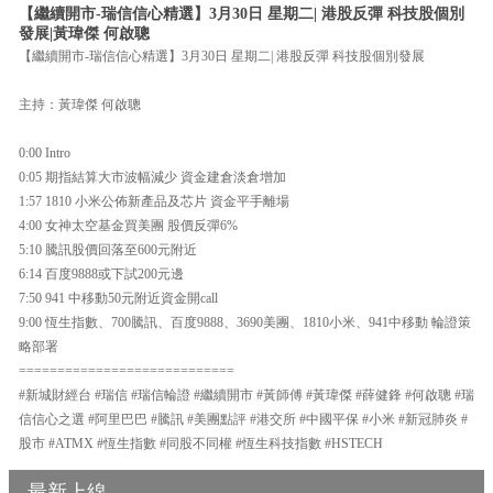
【繼續開市-瑞信信心精選】3月30日 星期二| 港股反彈 科技股個別
發展|黃瑋傑 何啟聰
【繼續開市-瑞信信心精選】3月30日 星期二| 港股反彈 科技股個別發展
主持：黃瑋傑 何啟聰
0:00 Intro
0:05 期指結算大市波幅減少 資金建倉淡倉增加
1:57 1810 小米公佈新產品及芯片 資金平手離場
4:00 女神太空基金買美團 股價反彈6%
5:10 騰訊股價回落至600元附近
6:14 百度9888或下試200元邊
7:50 941 中移動50元附近資金開call
9:00 恆生指數、700騰訊、百度9888、3690美團、1810小米、941中移動 輪證策
略部署
============================
#新城財經台 #瑞信 #瑞信輪證 #繼續開市 #黃師傅 #黃瑋傑 #薛健鋒 #何啟聰 #瑞
信信心之選 #阿里巴巴 #騰訊 #美團點評 #港交所 #中國平保 #小米 #新冠肺炎 #
股市 #ATMX #恆生指數 #同股不同權 #恆生科技指數 #HSTECH
最新上線