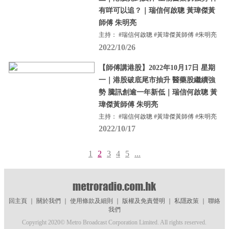
有咩可以追？｜瑞信何啟聰 黃瑋傑黃
師傅 朱明亮
主持： #瑞信何啟聰 #黃瑋傑黃師傅 #朱明亮
2022/10/26
【師傅講港股】2022年10月17日 星期
一｜港股破底尾市抽升 醫藥股繼續強
勢 騰訊創逾一年新低｜瑞信何啟聰 黃
瑋傑黃師傅 朱明亮
主持： #瑞信何啟聰 #黃瑋傑黃師傅 #朱明亮
2022/10/17
1
2
3
4
5
...
回主頁
｜
關於我們
｜
使用條款及細則
｜
版權及免責聲明
｜
私隱政策
｜
聯絡
我們
Copyright 2020© Metro Broadcast Corporation Limited. All rights reserved.