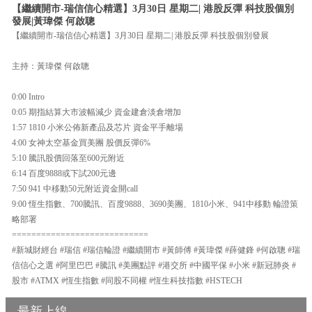
【繼續開市-瑞信信心精選】3月30日 星期二| 港股反彈 科技股個別
發展|黃瑋傑 何啟聰
【繼續開市-瑞信信心精選】3月30日 星期二| 港股反彈 科技股個別發展
主持：黃瑋傑 何啟聰
0:00 Intro
0:05 期指結算大市波幅減少 資金建倉淡倉增加
1:57 1810 小米公佈新產品及芯片 資金平手離場
4:00 女神太空基金買美團 股價反彈6%
5:10 騰訊股價回落至600元附近
6:14 百度9888或下試200元邊
7:50 941 中移動50元附近資金開call
9:00 恆生指數、700騰訊、百度9888、3690美團、1810小米、941中移動 輪證策
略部署
============================
#新城財經台 #瑞信 #瑞信輪證 #繼續開市 #黃師傅 #黃瑋傑 #薛健鋒 #何啟聰 #瑞
信信心之選 #阿里巴巴 #騰訊 #美團點評 #港交所 #中國平保 #小米 #新冠肺炎 #
股市 #ATMX #恆生指數 #同股不同權 #恆生科技指數 #HSTECH
最新上線