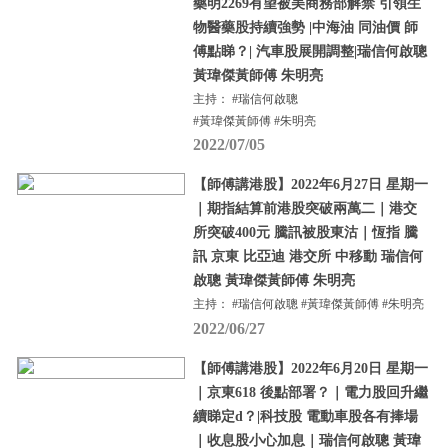
藥明2269有望被美商務部解禁 引領生
物醫藥股持續強勢 |中海油 同油價 師
傅點睇？| 汽車股展開調整|瑞信何啟聰
黃瑋傑黃師傅 朱明亮
主持： #瑞信何啟聰
#黃瑋傑黃師傅 #朱明亮
2022/07/05
【師傅講港股】2022年6月27日 星期一
｜期指結算前港股突破兩萬二｜港交
所突破400元 騰訊被股東沽｜恆指 騰
訊 京東 比亞迪 港交所 中移動 瑞信何
啟聰 黃瑋傑黃師傅 朱明亮
主持： #瑞信何啟聰 #黃瑋傑黃師傅 #朱明亮
2022/06/27
【師傅講港股】2022年6月20日 星期一
｜京東618 後點部署？｜電力股回升繼
續睇定d？|科技股 電動車股各有捧場
｜收息股小心加息｜瑞信何啟聰 黃瑋