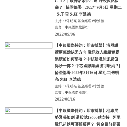
Call？｜股神沽緊比亞迪 好淡位點樣
睇？ | 輪證部署 | 2022年9月6日 星期二
| 朱子昭 朱紅 李浩德
主持：#朱明亮 基金經理 #李浩德
嘉賓：中銀國際股票衍
2022/09/06
【中銀國際特約：即市搏擊】港股繼
續兩萬點缺乏方向 騰訊收入繼續稱霸
業績前如何部署？中移動增加派息值
得炒一轉？|中芯國際業績後可吸納？|
輪證部署|2022年8月16日 星期二|朱明
亮 朱紅 李浩德
主持：#朱明亮 基金經理 #李浩德
嘉賓：中銀國際股票衍
2022/08/16
【中銀國際特約：即市搏擊】地緣局
勢緊張加劇 港股試19500點支持 | 阿里
騰訊超跌可否搏反彈？| 黃金目前是否