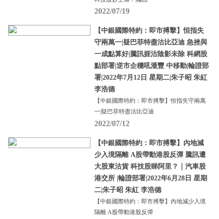
2022/07/19
【中銀國際特約：即市搏擊】恒指失
守兩萬一|疑巴菲特盡沽比亞迪 急挫與
一成點算好|騰訊捱沽陰影未除 科網股
點部署|逆市企穩吼滙豐 中移動|輪證部
署|2022年7月12日 星期二|朱子昭 朱紅
李浩德
【中銀國際特約：即市搏擊】恒指失守兩萬
一|疑巴菲特盡沽比亞迪
2022/07/12
【中銀國際特約：即市搏擊】內地減
少入境隔離 A股帶動港股反彈 騰訊遭
大股東沽貨 科技股睇阿里？｜汽車股
港交所 |輪證部署|2022年6月28日 星期
二|朱子昭 朱紅 李浩德
【中銀國際特約：即市搏擊】內地減少入境
隔離 A股帶動港股反彈