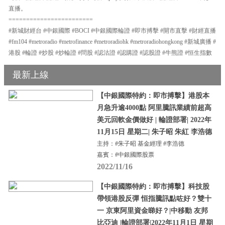
直播。
========================
#新城財經台 #中銀國際 #BOCI #中銀國際輪證 #即市搏擊 #開市直擊 #財經直播
#fm104 #metroradio #metrofinance #metroradiohk #metroradiohongkong #新城廣播 #
港股 #輪證 #炒股 #炒輪證 #問股 #認沽證 #認購證 #認股證 #牛熊證 #恒生指數
最新上線
【中銀國際特約：即市搏擊】港股本
月急升逾4000點 阿里騰訊業績前超高
美元回軟金價做好 | 輪證部署| 2022年
11月15日 星期二| 朱子昭 朱紅 李浩德
主持：#朱子昭 基金經理 #李浩德
嘉賓：#中銀國際股票
2022/11/16
【中銀國際特約：即市搏擊】科技股
帶領港股反彈 恒指騰訊點咗好？雙十
一 京東阿里資金睇好？|中移動 友邦
比亞迪 |輪證部署|2022年11月1日 星期