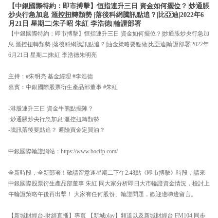
【中銀國際特約：即市搏擊】恒指連升三日 資金如何擺位？|炒通脹
炒央行急加息 滙控扭轉頹勢 |落後科網騰訊點追？|比亞迪|2022年6
月21日 星期二|朱子昭 朱紅 李浩德||輪證部署
【中銀國際特約：即市搏擊】恒指連升三日 資金如何擺位？|炒通脹炒央行急加
息 滙控扭轉頹勢 |落後科網騰訊點追？|油金策略要點做|比亞迪|輪證部署|2022年
6月21日 星期二|朱紅 李浩德朱明亮
主持：#朱明亮 基金經理 #李浩德
嘉賓：中銀國際股票衍生產品部董事 #朱紅
-港股連升三日 資金牛熊點擺陣？
-炒通脹炒央行急加息 滙控扭轉頹勢
-騰訊落後要點追？ 避險買金定買油？
中銀國際輪證網站：https://www.bocifp.com/
全新時段，全新部署！敬請留意逢星期二下午2:48點《即市搏擊》時段，請來
中銀國際股票衍生產品部董事 朱紅 同大家分析即日大市輪證資金情況，檢討上
午輪證策略午後再出擊！ 大家有任何股份、輪證問題，歡迎邊睇邊留言。
【新城財經台-財經直播】專頁 【新城play】頻道以及新城財經台 FM104 同步