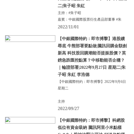
二|朱子昭 朱紅
主持：#朱子昭
嘉賓：中銀國際股票衍生產品部董事 #朱
2022/11/01
【中銀國際特約：即市搏擊】港股續
尋底 牛熊部署要點做|騰訊回購金額創
新高 科技股回購潮能否提振股價？英
鎊急跌匯控點算？中移動能否企穩？
｜輪證部署|2022年9月27日 星期二|朱
子昭 朱紅 李浩德
【中銀國際特約：即市搏擊】2022年9月6日
星期二
主持
2022/09/27
【中銀國際特約：即市搏擊】科網股
低位有資金吸納 騰訊阿里小米點樣