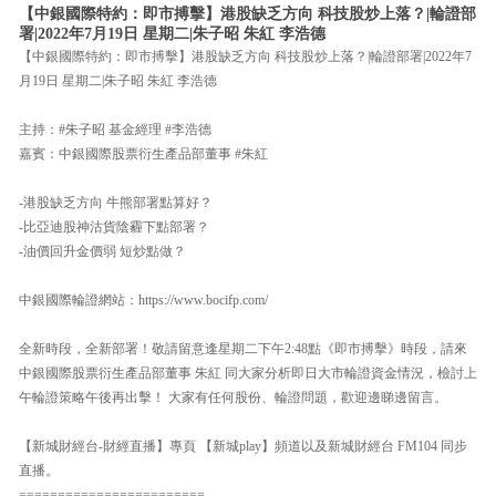
【中銀國際特約：即市搏擊】港股缺乏方向 科技股炒上落？|輪證部
署|2022年7月19日 星期二|朱子昭 朱紅 李浩德
【中銀國際特約：即市搏擊】港股缺乏方向 科技股炒上落？|輪證部署|2022年7
月19日 星期二|朱子昭 朱紅 李浩德
主持：#朱子昭 基金經理 #李浩德
嘉賓：中銀國際股票衍生產品部董事 #朱紅
-港股缺乏方向 牛熊部署點算好？
-比亞迪股神沽貨陰霾下點部署？
-油價回升金價弱 短炒點做？
中銀國際輪證網站：https://www.bocifp.com/
全新時段，全新部署！敬請留意逢星期二下午2:48點《即市搏擊》時段，請來
中銀國際股票衍生產品部董事 朱紅 同大家分析即日大市輪證資金情況，檢討上
午輪證策略午後再出擊！ 大家有任何股份、輪證問題，歡迎邊睇邊留言。
【新城財經台-財經直播】專頁 【新城play】頻道以及新城財經台 FM104 同步
直播。
========================