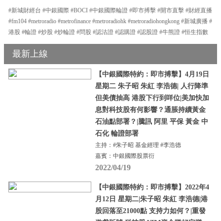
#新城財經台 #中銀國際 #BOCI #中銀國際輪證 #即市搏擊 #開市直擊 #財經直播
#fm104 #metroradio #metrofinance #metroradiohk #metroradiohongkong #新城廣播 #
港股 #輪證 #炒股 #炒輪證 #問股 #認沽證 #認購證 #認股證 #牛熊證 #恒生指數
最新上線
【中銀國際特約：即市搏擊】4月19日
星期二 朱子昭 朱紅 李浩德| 人行降準
但美債抽高 港股下行到咩位|美加快加
息對科技股有何影響？通脹持續黃金
石油點部署？|騰訊 阿里 平保 黃金 中
石化 輪證部署
主持：#朱子昭 基金經理 #李浩德
嘉賓：中銀國際股票衍
2022/04/19
【中銀國際特約：即市搏擊】2022年4
月12日 星期二|朱子昭 朱紅 李浩德|港
股回落至21000點 支持力如何？|重發