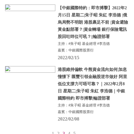
【中銀國際特約：即市搏擊】2022年2
月15日 星期二|朱子昭 朱紅 李浩德 |俄
烏局勢不明朗 港股裹足不前 |資金避險
黃金點部署？|資金轉場 銀行保險電訊
股回吐咩位可吼？||輪證部署
主持：#朱子昭 基金經理 #李浩德
嘉賓：中銀國際股票衍
2022/02/15
港股維持偏軟 牛熊資金流向如何|加息
憧憬下 匯豐引領金融股逆市做好 阿里
低位支撐力可唔可靠？｜2022年2月8
日 星期二|朱子昭 朱紅 李浩德｜中銀
國際特約 即市搏擊|輪證部署
主持：#朱子昭 基金經理 #李浩德
嘉賓：中銀國際股票衍
2022/02/08
1
2
3
4
5
...