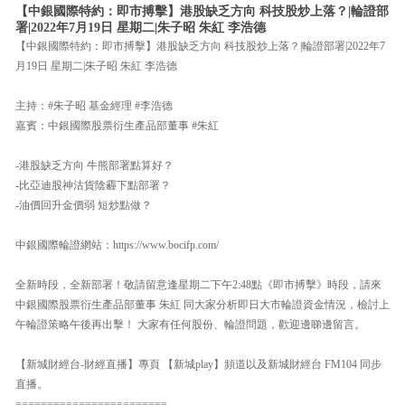
【中銀國際特約：即市搏擊】港股缺乏方向 科技股炒上落？|輪證部
署|2022年7月19日 星期二|朱子昭 朱紅 李浩德
【中銀國際特約：即市搏擊】港股缺乏方向 科技股炒上落？|輪證部署|2022年7
月19日 星期二|朱子昭 朱紅 李浩德
主持：#朱子昭 基金經理 #李浩德
嘉賓：中銀國際股票衍生產品部董事 #朱紅
-港股缺乏方向 牛熊部署點算好？
-比亞迪股神沽貨陰霾下點部署？
-油價回升金價弱 短炒點做？
中銀國際輪證網站：https://www.bocifp.com/
全新時段，全新部署！敬請留意逢星期二下午2:48點《即市搏擊》時段，請來
中銀國際股票衍生產品部董事 朱紅 同大家分析即日大市輪證資金情況，檢討上
午輪證策略午後再出擊！ 大家有任何股份、輪證問題，歡迎邊睇邊留言。
【新城財經台-財經直播】專頁 【新城play】頻道以及新城財經台 FM104 同步
直播。
========================