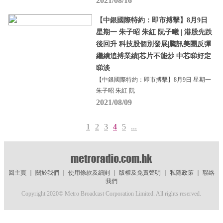
2021/08/16
【中銀國際特約：即市搏擊】8月9日
星期一 朱子昭 朱紅 阮子曦 | 港股先跌
後回升 科技股個別發展|騰訊美團反彈
繼續追搏業績|芯片不能炒 中芯睇好定
睇淡
【中銀國際特約：即市搏擊】8月9日 星期一
朱子昭 朱紅 阮
2021/08/09
1
2
3
4
5
...
回主頁
｜
關於我們
｜
使用條款及細則
｜
版權及免責聲明
｜
私隱政策
｜
聯絡
我們
Copyright 2020© Metro Broadcast Corporation Limited. All rights reserved.