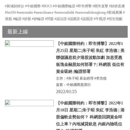
#新城財經台 #中銀國際 #BOCI #中銀國際輪證 #即市搏擊 #開市直擊 #財經直播
#fm104 #metroradio #metrofinance #metroradiohk #metroradiohongkong #新城廣播 #
港股 #輪證 #炒股 #炒輪證 #問股 #認沽證 #認購證 #認股證 #牛熊證 #恒生指數
最新上線
【中銀國際特約：即市搏擊】2022年1
月25日 星期二|朱子昭 朱紅 李浩德 | 美
聯儲議息前夕港股波動加劇 加息受惠
板塊金融股如何部署？| 科網股 低位有
資金吸納 |輪證部署
主持：#朱子昭 基金經理 #李浩德
嘉賓：中銀國際股票衍
2022/01/25
【中銀國際特約：即市搏擊】2022年1
月18日 星期二|朱子昭 朱紅 李浩德 | 港
股偏軟走勢如何？ 科網股回調資金咩
位上車？內地減貸款息 內銀內險吼位