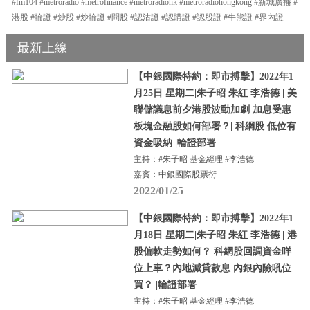
#fm104 #metroradio #metrofinance #metroradiohk #metroradiohongkong #新城廣播 #
港股 #輪證 #炒股 #炒輪證 #問股 #認沽證 #認購證 #認股證 #牛熊證 #界內證
最新上線
【中銀國際特約：即市搏擊】2022年1
月25日 星期二|朱子昭 朱紅 李浩德 | 美
聯儲議息前夕港股波動加劇 加息受惠
板塊金融股如何部署？| 科網股 低位有
資金吸納 |輪證部署
主持：#朱子昭 基金經理 #李浩德
嘉賓：中銀國際股票衍
2022/01/25
【中銀國際特約：即市搏擊】2022年1
月18日 星期二|朱子昭 朱紅 李浩德 | 港
股偏軟走勢如何？ 科網股回調資金咩
位上車？內地減貸款息 內銀內險吼位
買？ |輪證部署
主持：#朱子昭 基金經理 #李浩德