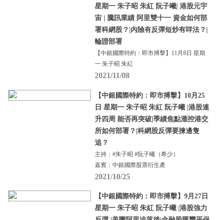
星期一 朱子昭 朱紅 阮子曦| 港股元宇
宙 | 騰訊業績 阿里雙十一 資金如何部
署科網股？|內險有反彈短炒有咩法？|
輪證部署
【中銀國際特約：即市搏擊】11月8日 星期
一 朱子昭 朱紅
2021/11/08
【中銀國際特約：即市搏擊】10月25
日 星期一 朱子昭 朱紅 阮子曦 |港股連
升四周 能否再突破|季績焦點滙控港交
所如何部署？|科網股反彈要揀邊隻
追？
主持：#朱子昭 #阮子曦（希少）
嘉賓：中銀國際股票衍生產
2021/10/25
【中銀國際特約：即市搏擊】9月27日
星期一 朱子昭 朱紅 阮子曦 |港股強力
反彈 |美團阿里追落後|金融股匯豐平保