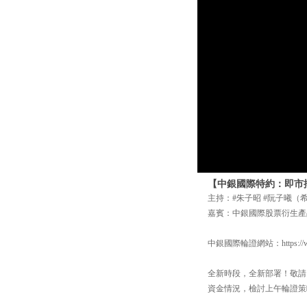
【中銀國際特約：即市搏擊
主持：#朱子昭 #阮子曦（
嘉賓：中銀國際股票衍生產
中銀國際輪證網站：https://www
全新時段，全新部署！敬請留
資金情況，檢討上午輪證策