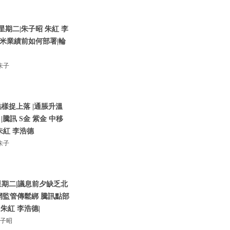
星期二|朱子昭 朱紅 李
小米業績前如何部署|輪
朱子
樣捉上落 |通脹升溫
騰訊 S金 紫金 中移
 朱紅 李浩德
朱子
星期二|議息前夕缺乏北
網監管傳鬆綁 騰訊點部
朱紅 李浩德|
朱子昭