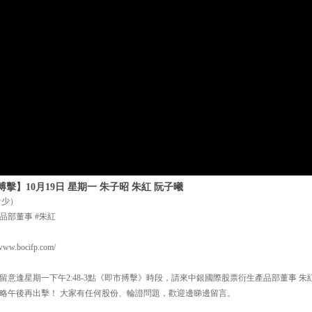
】10月19日 星期一 朱子昭 朱紅 阮子曦
希少）
品部董事 #朱紅
.bocifp.com/
意逢星期一下午2:48-3點《即市搏擊》時段，請來中銀國際股票衍生產品部董事 朱
略午後再出擊！ 大家有任何股份、輪證問題，歡迎邊睇邊留言。