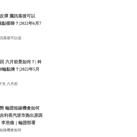
反彈 騰訊落後可以
樣睇？|2022年6月7
訊落後可以追
 六月前景如何？| 科
ll輪點揀？|2022年5月
失 六月前
勢 輪證短線機會如何
？|吉利長汽逆市跑出原因
紅 李浩德｜輪證部署
短線機會如何