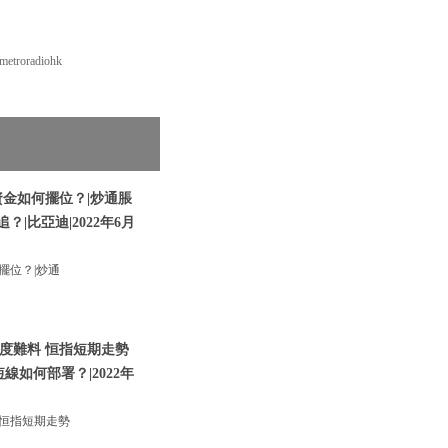
roradiohk
金如何擺位？|炒通脹
|比亞迪|2022年6月
擺位？|炒通
度難料 恒指短期走勢
如何部署？|2022年
恒指短期走勢