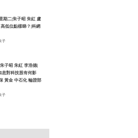
星期二|朱子昭 朱紅 盧
彈 高低位點樣睇？|科網
朱子
朱子昭 朱紅 李浩德|
加息對科技股有何影
 黃金 中石化 輪證部
朱子