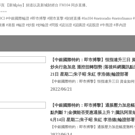
 【新城play】頻道以及新城財經台 FM104 同步直播。
====
中銀國際輪證 #即市搏擊 #開市直擊 #財經直播 #fm104 #metroradio #metrofinance #met
g #新城廣播 #港股 #輪證 #炒股 #炒輪證 #問股 #認沽證 #認購證 #認股證 #牛熊證 #界內證
【中銀國際特約：即市搏擊】恒指連升三日 資
炒央行急加息 滙控扭轉頹勢 |落後科網騰訊點追？
21日 星期二|朱子昭 朱紅 李浩德||輪證部署
【中銀國際特約：即市搏擊】恒指連升三日 資金如何
2022/06/21
【中銀國際特約：即市搏擊】通脹壓力加息幅
點判斷？|金價能否受惠通脹上升？|騰訊阿里短線
6月14日 星期二|朱子昭 朱紅 李浩德||輪證部署
【中銀國際特約：即市搏擊】通脹壓力加息幅度難料 
2022/06/14