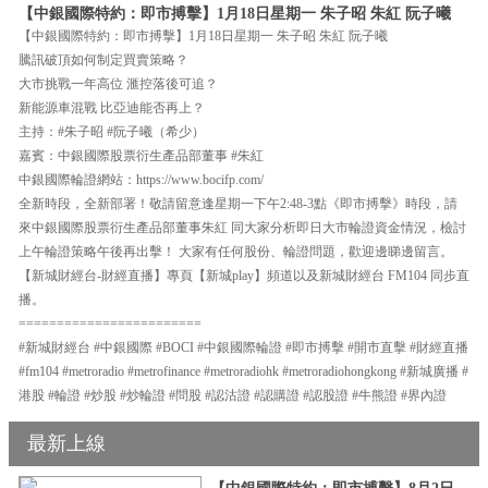
【中銀國際特約：即市搏擊】1月18日星期一 朱子昭 朱紅 阮子曦
【中銀國際特約：即市搏擊】1月18日星期一 朱子昭 朱紅 阮子曦
騰訊破頂如何制定買賣策略？
大市挑戰一年高位 滙控落後可追？
新能源車混戰 比亞迪能否再上？
主持：#朱子昭 #阮子曦（希少）
嘉賓：中銀國際股票衍生產品部董事 #朱紅
中銀國際輪證網站：https://www.bocifp.com/
全新時段，全新部署！敬請留意逢星期一下午2:48-3點《即市搏擊》時段，請
來中銀國際股票衍生產品部董事朱紅 同大家分析即日大市輪證資金情況，檢討
上午輪證策略午後再出擊！ 大家有任何股份、輪證問題，歡迎邊睇邊留言。
【新城財經台-財經直播】專頁【新城play】頻道以及新城財經台 FM104 同步直
播。
========================
#新城財經台 #中銀國際 #BOCI #中銀國際輪證 #即市搏擊 #開市直擊 #財經直播
#fm104 #metroradio #metrofinance #metroradiohk #metroradiohongkong #新城廣播 #
港股 #輪證 #炒股 #炒輪證 #問股 #認沽證 #認購證 #認股證 #牛熊證 #界內證
最新上線