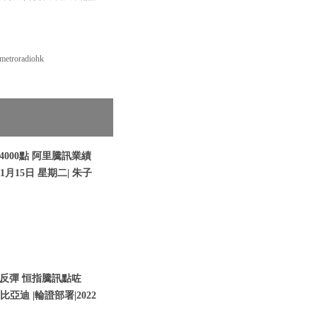
roradiohk
000點 阿里騰訊業績
1月15日 星期二| 朱子
反彈 恒指騰訊點咗
亞迪 |輪證部署|2022