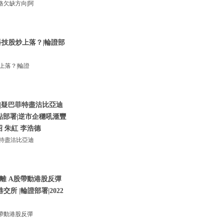
欠缺方向|阿
技股炒上落？|輪證部
上落？|輪證
|疑巴菲特盡沽比亞迪
點部署|逆市企穩吼滙豐
昭 朱紅 李浩德
特盡沽比亞迪
離 A股帶動港股反彈
所 |輪證部署|2022
帶動港股反彈