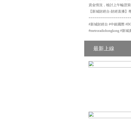
資金情況，檢討上午輪證策
【新城財經台-財經直播】專頁
====================
#新城財經台 #中銀國際 #BOCI #
#metroradiohongkon
最新上線