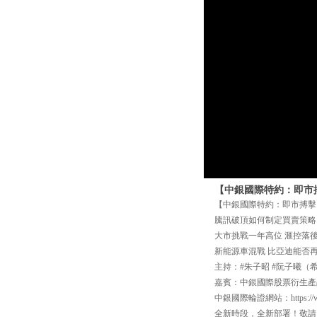
【中銀國際特約：即市搏
【中銀國際特約：即市搏擊】
騰訊破頂如何制定買賣策略
大市挑戰一年高位 滙控落
新能源車混戰 比亞迪能否
主持：#朱子昭 #阮子曦（
嘉賓：中銀國際股票衍生產
中銀國際輪證網站：https://www
全新時段，全新部署！敬請