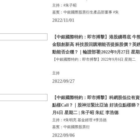
主持：#朱子昭
嘉賓：中銀國際股票衍生產品部董事 #朱
2022/11/01
【中銀國際特約：即市搏擊】港股續尋底 牛熊
金額創新高 科技股回購潮能否提振股價？英
動能否企穩？｜輪證部署|2022年9月27日 星
【中銀國際特約：即市搏擊】2022年9月6日 星期二
主持
2022/09/27
【中銀國際特約：即市搏擊】科網股低位有資
點樣Call？｜股神沽緊比亞迪 好淡位點樣睇？ | 
月6日 星期二 | 朱子昭 朱紅 李浩德
主持：#朱明亮 基金經理 #李浩德
嘉賓：中銀國際股票衍
2022/09/06