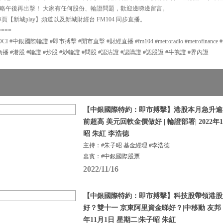
略午後再出擊！ 大家有任何股份、輪證問題，歡迎邊睇邊留言。
【新城play】頻道以及新城財經台 FM104 同步直播。
====
中銀國際輪證 #即市搏擊 #開市直擊 #財經直播 #fm104 #metroradio #metrofinance #met
g #新城廣播 #港股 #輪證 #炒股 #炒輪證 #問股 #認沽證 #認購證 #認股證 #牛熊證 #界內證
【中銀國際特約：即市搏擊】港股本月急升逾4
前超高 美元回軟金價做好 | 輪證部署| 2022年1
昭 朱紅 李浩德
主持：#朱子昭 基金經理 #李浩德
嘉賓：#中銀國際股票
2022/11/16
【中銀國際特約：即市搏擊】科技股帶領港股
好？雙十一 京東阿里資金睇好？|中移動 友邦 比
年11月1日 星期二|朱子昭 朱紅