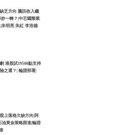
缺乏方向 騰訊收入繼
炒一轉？|中芯國際業
二|朱明亮 朱紅 李浩德
港股試19500點支持
險之選？| 輪證部署|
股上落格欠缺方向|阿
石油黃金策略跟進|輪證
德