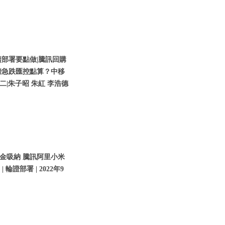
部署要點做|騰訊回購
鎊急跌匯控點算？中移
期二|朱子昭 朱紅 李浩德
金吸納 騰訊阿里小米
輪證部署 | 2022年9