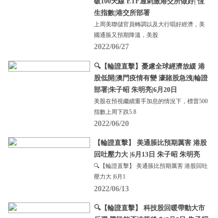
破100天線 ETF通刺激港交所做好| 恆
生指數|港交所部署
上周美聯儲官員轉調以及大行唱好經濟，美
國通脹又預期降溫，美股
2022/06/27
🔍【輪證直擊】憂慮全球經濟放緩 港
股低開|澳門疫情有變 濠賭股急洩|輪證
部署|朱子昭 朱明亮|6月20日
美股在預視繼續重手加息的情況下，標普500
指數上周下跌5.8
2022/06/20
【輪證直擊】 美通脹比預期厲害 港股
回吐壓力大 |6月13日 朱子昭 朱明亮
🔍【輪證直擊】 美通脹比預期厲害 港股回吐
壓力大 |6月1
2022/06/13
🔍【輪證直擊】 科技股回暖帶動大市