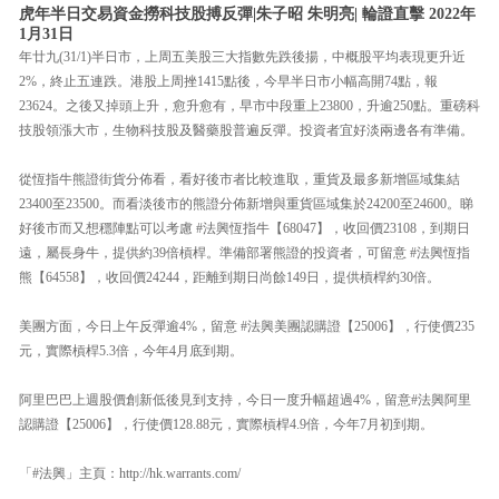
虎年半日交易資金撈科技股搏反彈|朱子昭 朱明亮| 輪證直擊 2022年
1月31日
年廿九(31/1)半日市，上周五美股三大指數先跌後揚，中概股平均表現更升近
2%，終止五連跌。港股上周挫1415點後，今早半日市小幅高開74點，報
23624。之後又掉頭上升，愈升愈有，早市中段重上23800，升逾250點。重磅科
技股領漲大市，生物科技股及醫藥股普遍反彈。投資者宜好淡兩邊各有準備。
從恆指牛熊證街貨分佈看，看好後市者比較進取，重貨及最多新增區域集結
23400至23500。而看淡後市的熊證分佈新增與重貨區域集於24200至24600。睇
好後市而又想穩陣點可以考慮 #法興恆指牛【68047】，收回價23108，到期日
遠，屬長身牛，提供約39倍槓桿。準備部署熊證的投資者，可留意 #法興恆指
熊【64558】，收回價24244，距離到期日尚餘149日，提供槓桿約30倍。
美團方面，今日上午反彈逾4%，留意 #法興美團認購證【25006】，行使價235
元，實際槓桿5.3倍，今年4月底到期。
阿里巴巴上週股價創新低後見到支持，今日一度升幅超過4%，留意#法興阿里
認購證【25006】，行使價128.88元，實際槓桿4.9倍，今年7月初到期。
「#法興」主頁：http://hk.warrants.com/