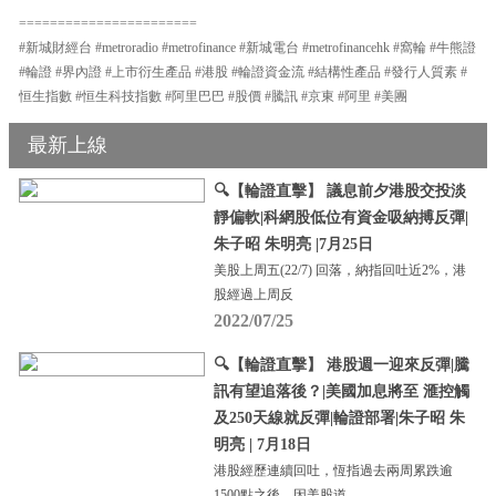
=======================
#新城財經台 #metroradio #metrofinance #新城電台 #metrofinancehk #窩輪 #牛熊證
#輪證 #界內證 #上市衍生產品 #港股 #輪證資金流 #結構性產品 #發行人質素 #
恒生指數 #恒生科技指數 #阿里巴巴 #股價 #騰訊 #京東 #阿里 #美團
最新上線
🔍【輪證直擊】 議息前夕港股交投淡
靜偏軟|科網股低位有資金吸納搏反彈|
朱子昭 朱明亮 |7月25日
美股上周五(22/7) 回落，納指回吐近2%，港
股經過上周反
2022/07/25
🔍【輪證直擊】 港股週一迎來反彈|騰
訊有望追落後？|美國加息將至 滙控觸
及250天線就反彈|輪證部署|朱子昭 朱
明亮 | 7月18日
港股經歷連續回吐，恆指過去兩周累跌逾
1500點之後，因美股道