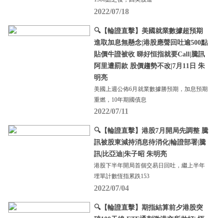
2022/07/18
🔍【輪證直擊】美國就業數據超預期
進取加息無懸念|港股應聲回吐逾500點
貼價牛證被收 睇好恒指就要Call|騰訊
阿里遭罰款 股價趨勢不改|7月11日 朱
明亮
美國上週公佈6月就業數據勝預期，加息預期
重燃，10年期國債息
2022/07/11
🔍【輪證直擊】港股7月開局先調整 騰
訊被股東減持消息待消化|輪證部署|騰
訊|比亞迪|朱子昭 朱明亮
港股下半年開局首個交易日回吐，繼上半年
埋單計數恆指累跌153
2022/07/04
🔍【輪證直擊】期指結算前夕港股突