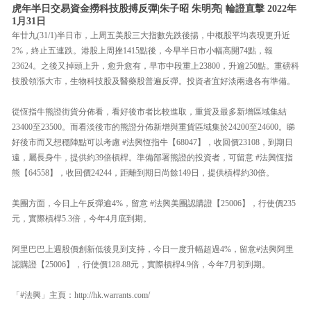
虎年半日交易資金撈科技股搏反彈|朱子昭 朱明亮| 輪證直擊 2022年
1月31日
年廿九(31/1)半日市，上周五美股三大指數先跌後揚，中概股平均表現更升近
2%，終止五連跌。港股上周挫1415點後，今早半日市小幅高開74點，報
23624。之後又掉頭上升，愈升愈有，早市中段重上23800，升逾250點。重磅科
技股領漲大市，生物科技股及醫藥股普遍反彈。投資者宜好淡兩邊各有準備。
從恆指牛熊證街貨分佈看，看好後市者比較進取，重貨及最多新增區域集結
23400至23500。而看淡後市的熊證分佈新增與重貨區域集於24200至24600。睇
好後市而又想穩陣點可以考慮 #法興恆指牛【68047】，收回價23108，到期日
遠，屬長身牛，提供約39倍槓桿。準備部署熊證的投資者，可留意 #法興恆指
熊【64558】，收回價24244，距離到期日尚餘149日，提供槓桿約30倍。
美團方面，今日上午反彈逾4%，留意 #法興美團認購證【25006】，行使價235
元，實際槓桿5.3倍，今年4月底到期。
阿里巴巴上週股價創新低後見到支持，今日一度升幅超過4%，留意#法興阿里
認購證【25006】，行使價128.88元，實際槓桿4.9倍，今年7月初到期。
「#法興」主頁：http://hk.warrants.com/