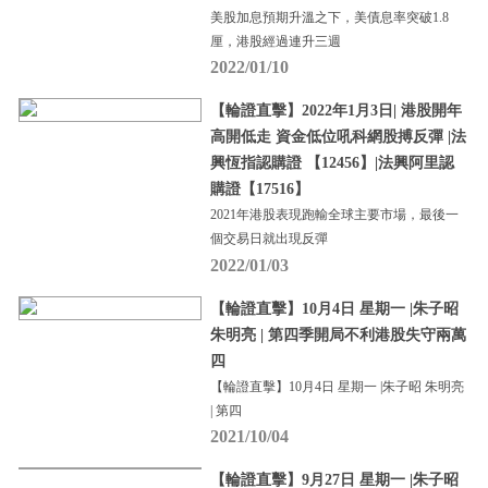
美股加息預期升溫之下，美債息率突破1.8
厘，港股經過連升三週
2022/01/10
【輪證直擊】2022年1月3日| 港股開年
高開低走 資金低位吼科網股搏反彈 |法
興恆指認購證 【12456】|法興阿里認
購證【17516】
2021年港股表現跑輸全球主要市場，最後一
個交易日就出現反彈
2022/01/03
【輪證直擊】10月4日 星期一 |朱子昭
朱明亮 | 第四季開局不利港股失守兩萬
四
【輪證直擊】10月4日 星期一 |朱子昭 朱明亮
| 第四
2021/10/04
【輪證直擊】9月27日 星期一 |朱子昭