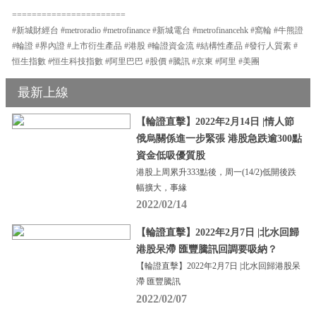
=======================
#新城財經台 #metroradio #metrofinance #新城電台 #metrofinancehk #窩輪 #牛熊證
#輪證 #界內證 #上市衍生產品 #港股 #輪證資金流 #結構性產品 #發行人質素 #
恒生指數 #恒生科技指數 #阿里巴巴 #股價 #騰訊 #京東 #阿里 #美團
最新上線
【輪證直擊】2022年2月14日 |情人節
俄烏關係進一步緊張 港股急跌逾300點
資金低吸優質股
港股上周累升333點後，周一(14/2)低開後跌
幅擴大，事緣
2022/02/14
【輪證直擊】2022年2月7日 |北水回歸
港股呆滯 匯豐騰訊回調要吸納？
【輪證直擊】2022年2月7日 |北水回歸港股呆
滯 匯豐騰訊
2022/02/07