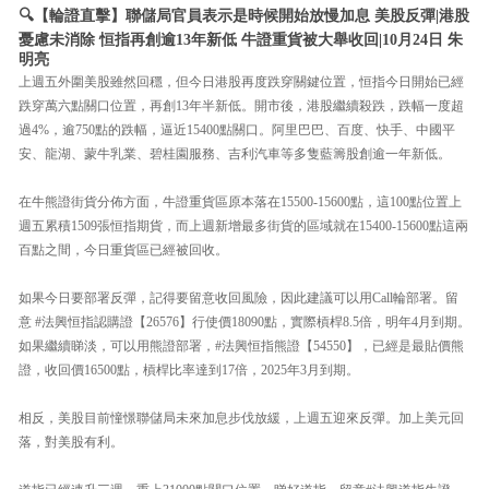
🔍【輪證直擊】聯儲局官員表示是時候開始放慢加息 美股反彈|港股
憂慮未消除 恒指再創逾13年新低 牛證重貨被大舉收回|10月24日 朱
明亮
上週五外圍美股雖然回穩，但今日港股再度跌穿關鍵位置，恒指今日開始已經
跌穿萬六點關口位置，再創13年半新低。開市後，港股繼續殺跌，跌幅一度超
過4%，逾750點的跌幅，逼近15400點關口。阿里巴巴、百度、快手、中國平
安、龍湖、蒙牛乳業、碧桂園服務、吉利汽車等多隻藍籌股創逾一年新低。
在牛熊證街貨分佈方面，牛證重貨區原本落在15500-15600點，這100點位置上
週五累積1509張恒指期貨，而上週新增最多街貨的區域就在15400-15600點這兩
百點之間，今日重貨區已經被回收。
如果今日要部署反彈，記得要留意收回風險，因此建議可以用Call輪部署。留
意 #法興恒指認購證【26576】行使價18090點，實際槓桿8.5倍，明年4月到期。
如果繼續睇淡，可以用熊證部署，#法興恒指熊證【54550】，已經是最貼價熊
證，收回價16500點，槓桿比率達到17倍，2025年3月到期。
相反，美股目前憧憬聯儲局未來加息步伐放緩，上週五迎來反彈。加上美元回
落，對美股有利。