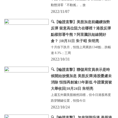
動態清零「不動搖」，放
2022/11/07
🔍【輪證直擊】美股加息前繼續強勢
反彈 留意高位阻力在哪裡？港股反彈
點樣部署牛熊？阿里騰訊短線開好
倉？ |10月31日 朱子昭 朱明亮
十月份下跌月，恒指上周累跌1348點，跌幅
達 8.3%；三周
2022/10/31
🔍【輪證直擊】聯儲局官員表示是時
候開始放慢加息 美股反彈|港股憂慮未
消除 恒指再創逾13年新低 牛證重貨被
大舉收回|10月24日 朱明亮
上週五外圍美股雖然回穩，但今日港股再度
跌穿關鍵位置，恒指今日
2022/10/24
🔍【輪證直擊】 加息預期升溫 美股港