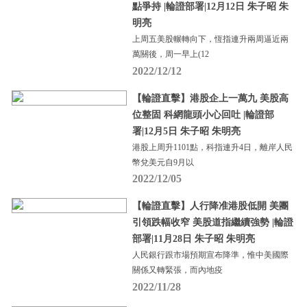
點爭持 |輪證部署|12月12日 朱子昭 朱
明亮
上周五美股輾轉向下，恆指連升兩周逼近兩
萬關後，周一早上(12
2022/12/12
【輪證直擊】港股企上一萬九 美股高
位整固 科網龍頭小心回吐 |輪證部
署|12月5日 朱子昭 朱明亮
港股上周升1101點，科指連升4日，離岸人民
幣兌美元自9月以
2022/12/05
【輪證直擊】人行降准港股低開 美團
引領跌幅收窄 美股道指繼續強勢 |輪證
部署|11月28日 朱子昭 朱明亮
人民銀行跟市場預期宣布降準，惟中美國際
關係又轉緊張，而內地疫
2022/11/28