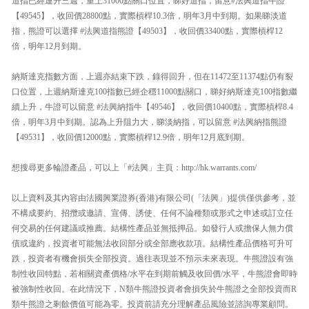
道指已經連升三週，重上31000點關口位置，睇好道指，留意#法興道指牛證
【49545】，收回價28800點，實際槓桿10.3倍，明年3月中到期。如果睇淡道
指，熊證可以選擇 #法興道指熊證【49503】，收回價33400點，實際槓桿12
倍，明年12月到期。
納斯達克指數方面，上週亦結束下跌，錄得回升，但在11472至11374點仍有裂
口位置，上週納斯達克100指數已經企穩11000點關口，睇好納斯達克100指數繼
續上升，牛證可以留意 #法興納指牛【49546】，收回價10400點，實際槓桿8.4
倍，明年3月中到期。認為上升阻力大，睇淡納指，可以留意 #法興納指熊證
【49531】，收回價12000點，實際槓桿12.9倍，明年12月底到期。
想搜尋更多輪證產品，可以上「#法興」主頁：http://hk.warrants.com/
以上資料及其內容由法國興業證券(香港)有限公司(「法興」)提供僅供參考，並
不構成要約、招攬或邀請、宣傳、誘使、任何不論種類或形式之申述或訂立任
何交易的任何建議或推薦。結構性產品並無抵押品。如發行人或擔保人無力償
債或違約，投資者可能無法收回部分或全部應收款項。結構性產品價格可升可
跌，投資者有機會損失全部投資。過往表現並不預示未來表現。牛熊證設有強
制性收回特點，若相關資產價格/水平在到期前觸及收回價/水平，牛熊證會即時
被強制性收回。在此情況下，N類牛熊證投資者會損失於牛熊證之全部投資而R
類牛熊證之剩餘價值可能為零。投資前請充分理解產品風險並諮詢專業顧問。