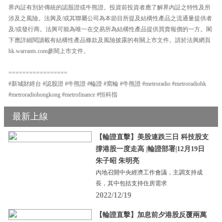
界內証有別於傳統的認股證或牛熊證。投資前投資者應了解界內証之特性及所
涉及之風險。法興及/或其聯屬公司為本節目所提及結構性產品之流通量提供者
及/或發行商。法興可能為唯一在交易所為結構性產品提供買賣報價的一方。閣
下應詳細閱讀載有結構性產品條款及風險披露的有關上市文件。請於法興網頁
hk.warrants.com參閱上市文件。
=================
#新城財經台 #認股證 #牛熊證 #輪證 #窩輪 #牛熊證 #metroradio #metroradiohk
#metroradiohongkong #metrofinance #恒科指
最新上線
【輪證直擊】美股連跌三日 科技股支
撐港股一度走高 |輪證部署|12月19日
朱子昭 朱明亮
內地召開中央經濟工作會議，主調支持成
長，其中包括支持住房需求
2022/12/19
【輪證直擊】加息前夕港股反覆兩萬