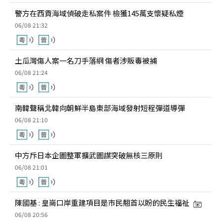
警方在西貢海域偵破走私案件 檢獲145萬支懷疑私煙
06/08 21:32
土瓜灣傷人案一名刀手落網 傷者涉販毒被捕
06/08 21:24
南韓聲稱北韓向朝鮮半島東部海域發射短程彈道導彈
06/08 21:10
中方斥日本企圖整軍擴武圖謀突破無核三原則
06/08 21:01
陳國基 : 皇崗口岸重建項目是市民翹首以盼的民生福祉
06/08 20:56