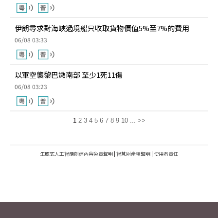
伊朗尋求對海峽過境船只收取貨物價值5%至7%的費用
06/08 03:33
以軍空襲黎巴嫩南部 至少1死11傷
06/08 03:23
1
2
3
4
5
6
7
8
9
10
...
>>
生成式人工智能創建內容免責聲明
|
智慧財產權聲明
|
使用者責任