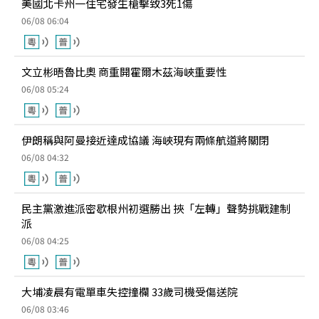
美國北卡州一住宅發生槍擊致3死1傷
06/08 06:04
文立彬晤魯比奧 商重開霍爾木茲海峽重要性
06/08 05:24
伊朗稱與阿曼接近達成協議 海峽現有兩條航道將關閉
06/08 04:32
民主黨激進派密歇根州初選勝出 挾「左轉」聲勢挑戰建制
派
06/08 04:25
大埔凌晨有電單車失控撞欄 33歲司機受傷送院
06/08 03:46