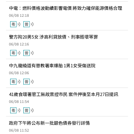
中電：燃料價格波動續影響電價 將致力確保能源價格合理
06/08 12:18
警方拘20男5女 涉高利貸放債、刑事毁壞等罪
06/08 12:16
中九龍繞道有懲教署車爆胎 1男1女受傷送院
06/08 12:06
41歲食環署管工無故票控市民 案件押後至本月27日提訊
06/08 11:54
政府下午將公布新一批銀色債券發行詳情
06/08 11:52