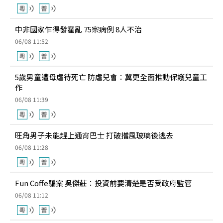
中非國家乍得發霍亂 75宗病例 8人不治
06/08 11:52
5歲男童遭母虐待死亡 防虐兒會：冀更全面推動保護兒童工
作
06/08 11:39
旺角男子未能趕上通宵巴士 打破擋風玻璃後逃去
06/08 11:28
Fun Coffe騙案 吳傑莊：投資前要清楚是否受政府監管
06/08 11:12