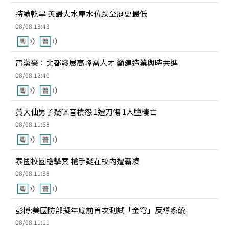
持續乾旱 美最大水庫水位跌至歷史最低
08/08 13:43
甯漢豪：北都發展高峰需人才 籲建造業與時共進
08/08 12:40
黃大仙男子疑噪音積怨 1遭刀傷 1人墮樓亡
08/08 11:58
泰國校園槍擊案 槍手疑在校內遭霸凌
08/08 11:38
彭博:美國防部擬年底前首次測試「金穹」反導系統
08/08 11:11