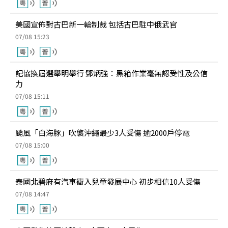
美國宣佈對古巴新一輪制裁 包括古巴駐中俄武官
07/08 15:23
記協換屆選舉明舉行 鄧炳強：黑箱作業毫無認受性及公信
力
07/08 15:11
颱風「白海豚」吹襲沖繩最少3人受傷 逾2000戶停電
07/08 15:00
泰國北碧府有汽車衝入兒童發展中心 初步相信10人受傷
07/08 14:47