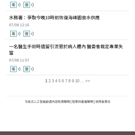
水務署：爭取今晚10時前恢復海峰園食水供應
07/08 12:16
一名醫生手術時遺留引流管於病人體內 醫委會裁定專業失
當
07/08 11:57
1
2
3
4
5
6
7
8
9
10
...
>>
生成式人工智能創建內容免責聲明
|
智慧財產權聲明
|
使用者責任