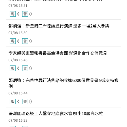
07/08 15:51
鄧炳強：新皇崗口岸陸續進行演練 最多一場2萬人參與
07/08 15:50
李家超與東盟秘書長高金洪會面 就深化合作交流意見
07/08 15:46
鄧炳強：完善性罪行法例諮詢收逾6000份意見書 9成支持修
例
07/08 15:44
荃灣國瑞路疑工人鑿穿地底食水管 噴出10層高水柱
07/08 15:23