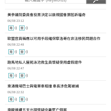
美參議院委員會投票決定以藐視國會罪起訴福奇
06/08 23:12
歐盟官員稱應以可用手段確保摩洛哥在非法移民問題合作
06/08 22:48
跑馬地私人屋苑泳池救生員懷疑使用虛假證件
06/08 22:47
東涌機場巴士與電單車相撞 車長涉危駕被捕
06/08 22:32
南韓連續五天出現懷疑中暑死亡個案