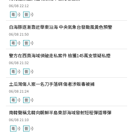
06/08 22:12
白海豚逐漸靠近華東沿海 中央氣象台發颱風黃色預警
06/08 21:50
警方在西貢海域偵破走私案件 檢獲145萬支懷疑私煙
06/08 21:32
土瓜灣傷人案一名刀手落網 傷者涉販毒被捕
06/08 21:24
南韓聲稱北韓向朝鮮半島東部海域發射短程彈道導彈
06/08 21:10