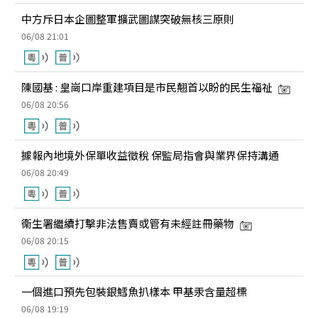
中方斥日本企圖整軍擴武圖謀突破無核三原則
06/08 21:01
陳國基 : 皇崗口岸重建項目是市民翹首以盼的民生福祉
06/08 20:56
據報內地境外保單收益徵稅 保監局指會與業界保持溝通
06/08 20:49
衞生署繼續打擊非法售賣或管有未經註冊藥物
06/08 20:15
一個進口預先包裝銀鱈魚扒樣本 甲基汞含量超標
06/08 19:19