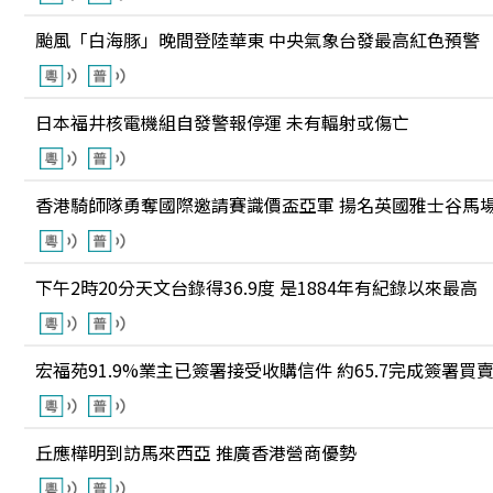
颱風「白海豚」晚間登陸華東 中央氣象台發最高紅色預警
日本福井核電機組自發警報停運 未有輻射或傷亡
香港騎師隊勇奪國際邀請賽識價盃亞軍 揚名英國雅士谷馬
下午2時20分天文台錄得36.9度 是1884年有紀錄以來最高
宏福苑91.9%業主已簽署接受收購信件 約65.7完成簽署買
丘應樺明到訪馬來西亞 推廣香港營商優勢