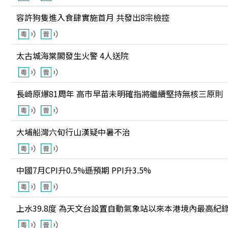
容許狗隻進入食肆實施首月 共發出8宗檢控
太古城海棠閣發生火警 4人送院
長崎原爆81周年 高市早苗未明確指將繼續堅持無核三原則
大埔船灣六旬行山漢疑中暑不治
中國7月CPI升0.5%遜預期 PPI升3.5%
上水39.8度 為天文台設置自動氣象站以來本港境內最高紀