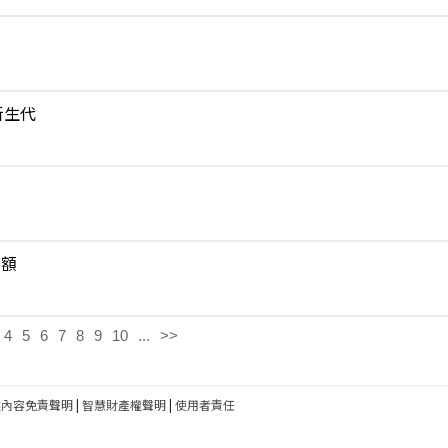
新生代
費額
4
5
6
7
8
9
10
...
>>
建內容免責聲明
|
智慧財產權聲明
|
使用者責任