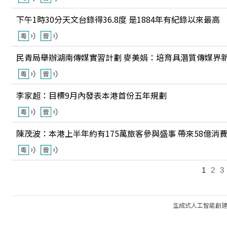
下午1時30分天文台錄得36.8度 是1884年有紀錄以來最高
民青局舉辦湖南傳媒實習計劃 麥美娟：培育具潛質傳媒界
李家超：目標9月內發表本港首份五年規劃
陳茂波：本港上半年約有175萬旅客參與盛事 帶來58億消
1
2
3
生成式人工智能創