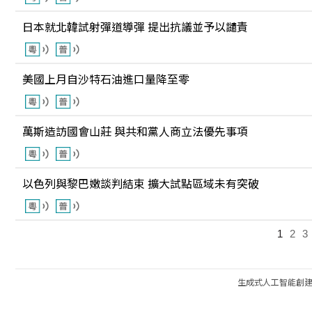
日本就北韓試射彈道導彈 提出抗議並予以譴責
美國上月自沙特石油進口量降至零
萬斯造訪國會山莊 與共和黨人商立法優先事項
以色列與黎巴嫩談判結束 擴大試點區域未有突破
1
2
3
生成式人工智能創