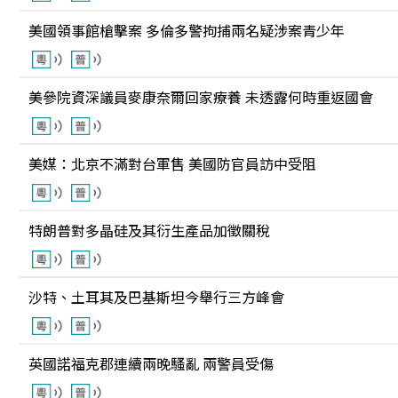
美國領事館槍擊案 多倫多警拘捕兩名疑涉案青少年
美參院資深議員麥康奈爾回家療養 未透露何時重返國會
美媒：北京不滿對台軍售 美國防官員訪中受阻
特朗普對多晶硅及其衍生產品加徵關稅
沙特、土耳其及巴基斯坦今舉行三方峰會
英國諾福克郡連續兩晚騷亂 兩警員受傷