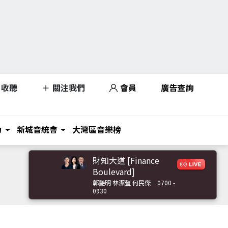
收聽
關注我們
會員
廣告查詢
力
新城音統會
大灣區音樂榜
財知大道 [Finance
Boulevard]
郭艷明 林潔瑩 何民傑
0700 -
0930