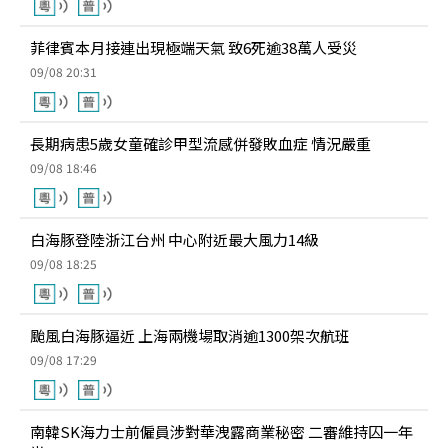
菲律賓本月接連出現極端天氣 致6死逾38萬人受災
09/08 20:31
長期病患5歲女童確診甲型流感併發敗血症 情況嚴重
09/08 18:46
白海豚登陸浙江台州 中心附近最大風力14級
09/08 18:25
颱風白海豚逼近 上海兩機場取消逾1300架次航班
09/08 17:29
南韓SK海力士前僱員涉對華洩露商業秘密 二審維持囚一年