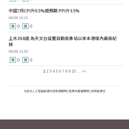
中國7月CPI升0.5%遜預期 PPI升3.5%
09/08 16:15
上水39.8度 為天文台設置自動氣象站以來本港境內最高紀
錄
09/08 15:50
1
2
3
4
5
6
7
8
9
10
...
>>
生成式人工智能創建內容免責聲明
|
智慧財產權聲明
|
使用者責任