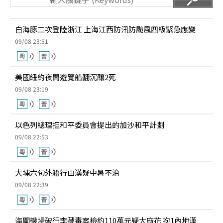
白海豚二次登陸浙江 上海江西防汛防颱風四級緊急應變
09/08 23:51
美國紐約夜間遊覽船翻沉釀2死
09/08 23:19
以色列總理拒和平委員會提出的加沙和平計劃
09/08 22:53
大埔六旬外籍行山漢疑中暑不治
09/08 22:39
海關機場破行李藏毒案檢約110萬元疑大麻花 拘1內地漢