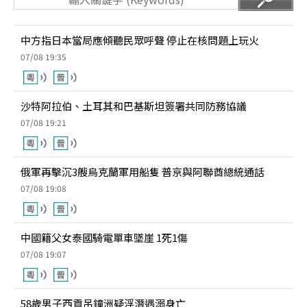
中方指日本當局應傾聽民眾呼聲 停止在核問題上玩火
07/08 19:35
沙特阿拉伯、土耳其和巴基斯坦簽署共同防務協議
07/08 19:21
俄軍再擊沉3艘烏克蘭軍用船隻 普京與阿聯酋總統通話
07/08 19:08
中國籍父女泰國騎電單車墜崖 1死1傷
07/08 19:07
58歲男子西貢吊鐘洲疑浮潛遇溺身亡