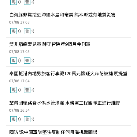
白海豚非常接近沖繩本島和奄美 熊本縣或有地質災害
07/08 17:08
雙非腦癱嬰兒案 薛守智除牌9個月今刊憲
07/08 17:05
泰國抵港內地男旅客行李藏120萬元懷疑大麻花被捕 明提堂
07/08 17:04
荃灣國瑞路食水供水管滲漏 水務署工程團隊正進行維修
07/08 16:54
國防部:中國軍隊堅決反制任何鬧海挑釁圖謀