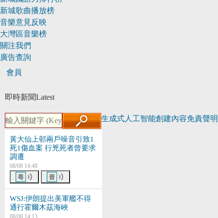
新城歌曲播放榜
音樂意見反映
大灣區音樂榜
關注我們
廣告查詢
會員
即時新聞
Latest
生成式人工智能創建內容免責聲明
黃大仙上邨兩戶噪音引致1
死1傷血案 行兇死者曾要求
調遷
08/08 14:48
WSJ:伊朗提出美軍艦不得
通行霍爾木茲海峽
08/08 14:13