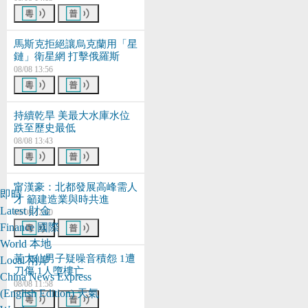
馬斯克拒絕讓烏克蘭用「星
鏈」衛星網 打擊俄羅斯
08/08 13:56
持續乾旱 美最大水庫水位
跌至歷史最低
08/08 13:43
甯漢豪：北都發展高峰需人
即時
才 籲建造業與時共進
Latest
財金
08/08 12:40
Finance
國際
World
本地
黃大仙男子疑噪音積怨 1遭
Local
兩岸
刀傷 1人墮樓亡
China
News Express
08/08 11:58
(English Edition)
天氣