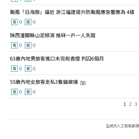
颱風「白海豚」逼近 浙江福建提升防颱風應急響應為 4級
陝西潼關縣山泥傾瀉 推冧一戶一人失蹤
63歲內地男旅客進口未完稅香煙 判囚6個月
55歲內地女旅客走私3隻貓被捕
1
2
3
生成式人工智能創