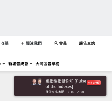
收聽
關注我們
會員
廣告查詢
力
新城音統會
大灣區音樂榜
道指納指話你知 [Pulse
of the Indexes]
陳俊文 朱家明
2100 - 2300