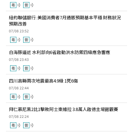
紐約聯儲銀行: 美國消費者7月通脹預期基本平穩 財務狀況
預期改善
07/08 23:52
白海豚逼近 水利部向6省啟動洪水防禦四級應急響應
07/08 23:43
四川高縣兩次地震最高4.9級 1死6傷
07/08 22:44
拜仁慕尼黑2比1擊敗阿士東維拉 3.8萬人啟德主場館觀賽
07/08 22:24