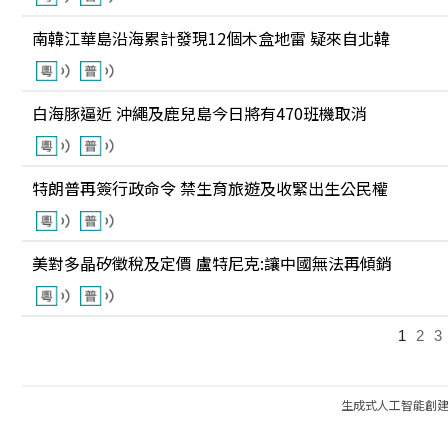
南韓江華島沿海累計發現12個木盒地雷 疑來自北韓
白海豚逼近 沖繩及鹿兒島今日將有470班機取消
特朗普再簽行政命令 禁生育旅遊及收緊出生公民權
美對多晶矽徵稅及定價 盧特尼克:讓中國無法再傾銷
1
2
3
生成式人工智能創