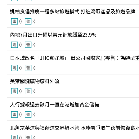
姚柏良倡推廣一程多站旅遊模式 打造灣區產品及旅遊品牌
內地7月出口升幅以美元計放緩至23.9%
日本城改名「JHC真好城」 母公司國際家居零售：為轉型
美禁關鍵礦物廢料外流
人行據報過去數月一直在港增加黃金儲備
北角京華道與福蔭道交界爆水管 水務署爭取午夜前恢復食