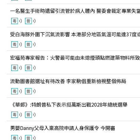
一名醫生手術時遺留引流管於病人體內 醫委會裁定專業失
受白海豚外圍下沉氣流影響 本港部分地區氣溫可能達37度
宏福苑專家報告：火警最可能由未熄煙頭點燃建築物料所致
流動圖書館選址有待改善 李家駒倡重新檢視整個佈局
《華郵》:特朗普私下表示挺萬斯出戰2028年總統選舉
男嬰Danny父母入稟高院申請人身保護令 今開審