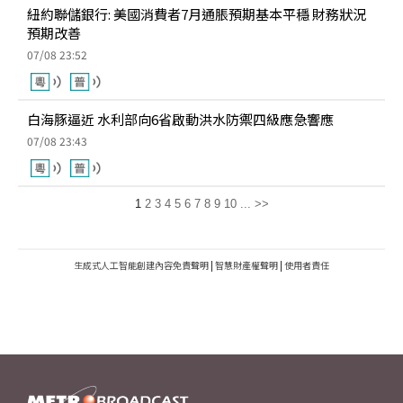
紐約聯儲銀行: 美國消費者7月通脹預期基本平穩 財務狀況
預期改善
07/08 23:52
白海豚逼近 水利部向6省啟動洪水防禦四級應急響應
07/08 23:43
1
2
3
4
5
6
7
8
9
10
...
>>
生成式人工智能創建內容免責聲明
|
智慧財產權聲明
|
使用者責任