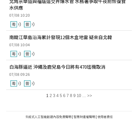
北角京華道與福蔭道交界爆水管 水務署爭取午夜前恢復食
水供應
07/08 10:20
南韓江華島沿海累計發現12個木盒地雷 疑來自北韓
07/08 10:04
白海豚逼近 沖繩及鹿兒島今日將有470班機取消
07/08 09:26
1
2
3
4
5
6
7
8
9
10
...
>>
生成式人工智能創建內容免責聲明
|
智慧財產權聲明
|
使用者責任