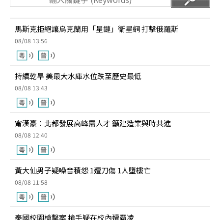
馬斯克拒絕讓烏克蘭用「星鏈」衛星網 打擊俄羅斯
08/08 13:56
持續乾旱 美最大水庫水位跌至歷史最低
08/08 13:43
甯漢豪：北都發展高峰需人才 籲建造業與時共進
08/08 12:40
黃大仙男子疑噪音積怨 1遭刀傷 1人墮樓亡
08/08 11:58
泰國校園槍擊案 槍手疑在校內遭霸凌