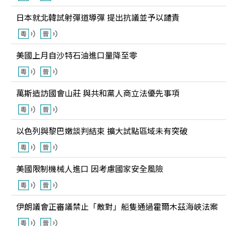
日本就北韓試射彈道導彈 提出抗議並予以譴責
美國上月自沙特石油進口量降至零
萬斯造訪國會山莊 與共和黨人商立法優先事項
以色列與黎巴嫩談判結束 擴大試點區域未有突破
美國限制機械人進口 因考慮國家安全風險
伊朗議會正審議禁止「敵對」船隻通過霍爾木茲海峽法案