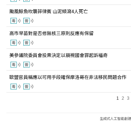
颱風鯨魚吹襲菲律賓 山泥傾瀉4人死亡
高市早苗對是否修無核三原則反應有保留
美參議院委員會投票決定以藐視國會罪起訴福奇
歐盟官員稱應以可用手段確保摩洛哥在非法移民問題合作
1
2
3
生成式人工智能創