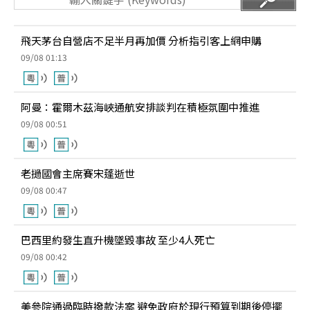
飛天茅台自營店不足半月再加價 分析指引客上網申購
09/08 01:13
阿曼：霍爾木茲海峽通航安排談判在積極氛圍中推進
09/08 00:51
老撾國會主席賽宋蓬逝世
09/08 00:47
巴西里約發生直升機墜毀事故 至少4人死亡
09/08 00:42
美參院通過臨時撥款法案 避免政府於現行預算到期後停擺